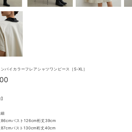
ンバイカラーフレアシャツワンピース［S-XL］
900
細】
詳細
86cmバスト126cm裄丈39cm
87cmバスト130cm裄丈40cm