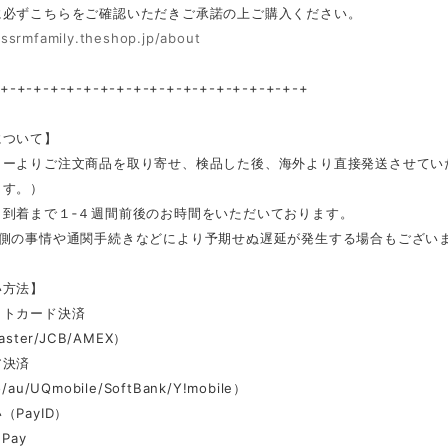
に必ずこちらをご確認いただきご承諾の上ご購入ください。
/ssrmfamily.theshop.jp/about
-+-+-+-+-+-+-+-+-+-+-+-+-+-+-+-+-+-+-+
について】
カーよりご注文商品を取り寄せ、検品した後、海外より直接発送させてい
ます。）
ら到着まで１‐４週間前後のお時間をいただいております。
ー側の事情や通関手続きなどにより予期せぬ遅延が発生する場合もござい
い方法】
ットカード決済
aster/JCB/AMEX）
ア決済
au/UQmobile/SoftBank/Y!mobile）
（PayID）
Pay