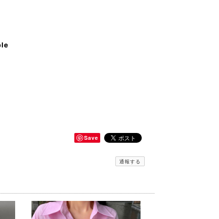
ble
Save
通報する