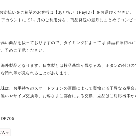
お支払いをご希望のお客様は【あと払い（PayID)】をお選びください。
ID」アカウントにて1ヶ月のご利用分を、商品発送の翌月にまとめてコン
項
の高い商品を扱っておりますので、タイミングによっては 商品在庫切れ
で、予めご了承ください。
は海外製品となります。日本製とは検品基準が異なる為、ボタンの付けの
さな汚れ等が見られることがあります。
色味は、お手持ちのスマートフォンの画面によって実物と若干異なる場合
ジ違いやサイズ交換等、お客さまご都合による交換、返品はご対応出来か
OP705