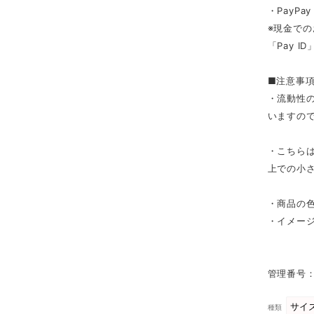
・PayPay
※現金での
「Pay 
■注意事
・流動性
いますの
・こちら
上での小
・商品の
・イメー
管理番号：
種類