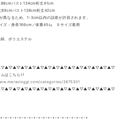
8cmバスト134cm裄丈41cm
89cmバスト138cm裄丈42cm
が異なるため、1-3cm以内の誤差が許容されます。
イズ：身長166cm／体重45㎏ Ｓサイズ着用
綿、ポリエステル
▲▽▲▽▲▽▲▽▲▽▲▽▲▽▲▽▲▽▲▽▲▽▲▽▲▽▲▽▲▽
ムはこちら⇩⇩
www.meravioggi.com/categories/3675301
▲▽▲▽▲▽▲▽▲▽▲▽▲▽▲▽▲▽▲▽▲▽▲▽▲▽▲▽▲▽
-+-+-+-+-+-+-+-+-+-+-+-+-+-+-+-+-+-+-+