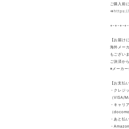
ご購入前
⇒
https:/
+-+-+-+
【お届け
海外メー
もござい
ご決済か
※メーカ
【お支払
・クレジ
（VISA/M
・キャリ
（docomo/
・あと払い
・Amazon