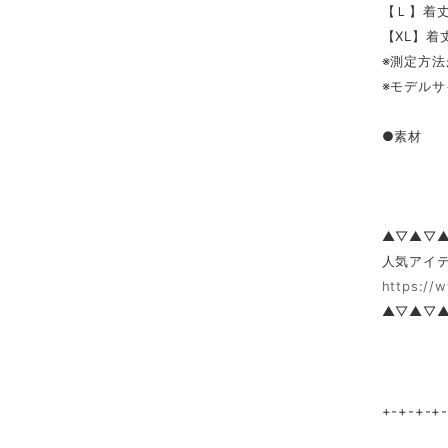
【Ｌ】着丈8
【XL】着丈
※測定方法
※モデルサ
●素材 
▲▽▲▽
人気アイテ
https://
▲▽▲▽
+-+-+-+