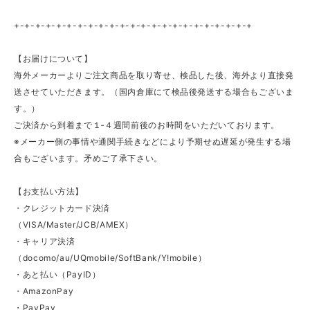
+-+-+-+-+-+-+-+-+-+-+-+-+-+-+-+-+-+-+-+-+-+-+
【お届けについて】
海外メーカーよりご注文商品を取り寄せ、検品した後、海外より直接発
送させていただきます。（国内倉庫にて検品後発送する場合もございま
す。）
ご決済から到着まで１‐４週間前後のお時間をいただいております。
※メーカー側の事情や通関手続きなどにより予期せぬ遅延が発生する場
合もございます。矛めご了承下さい。
【お支払い方法】
・クレジットカード決済
（VISA/Master/JCB/AMEX）
・キャリア決済
（docomo/au/UQmobile/SoftBank/Y!mobile）
・あと払い（PayID）
・AmazonPay
・PayPay