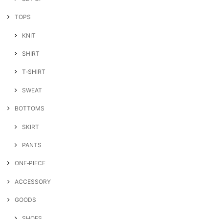
TOPS
KNIT
SHIRT
T‐SHIRT
SWEAT
BOTTOMS
SKIRT
PANTS
ONE‐PIECE
ACCESSORY
GOODS
SHOES