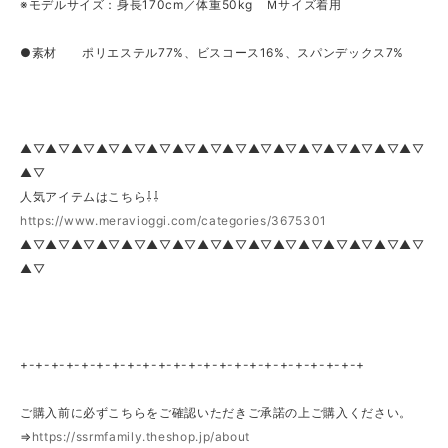
※モデルサイズ：身長170cm／体重50kg Ｍサイズ着用
●素材 ポリエステル77%、ビスコース16%、スパンデックス7%
▲▽▲▽▲▽▲▽▲▽▲▽▲▽▲▽▲▽▲▽▲▽▲▽▲▽▲▽▲▽▲▽
▲▽
人気アイテムはこちら⇩⇩
https://www.meravioggi.com/categories/3675301
▲▽▲▽▲▽▲▽▲▽▲▽▲▽▲▽▲▽▲▽▲▽▲▽▲▽▲▽▲▽▲▽
▲▽
+-+-+-+-+-+-+-+-+-+-+-+-+-+-+-+-+-+-+-+-+-+-+
ご購入前に必ずこちらをご確認いただきご承諾の上ご購入ください。
⇒
https://ssrmfamily.theshop.jp/about