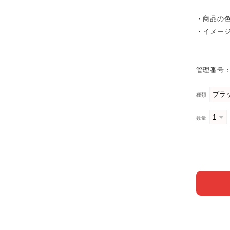
・商品の
・イメー
管理番号：
種類
数量