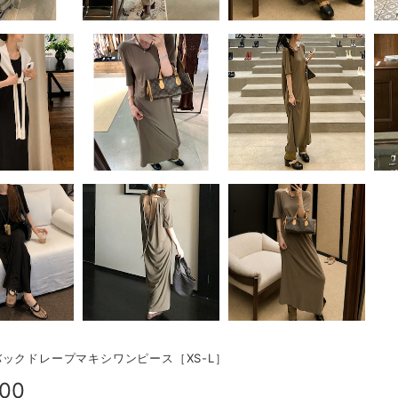
ックドレープマキシワンピース［XS-L］
900