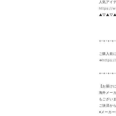
人気アイテ
https://
▲▽▲▽
+-+-+-+
ご購入前
⇒
https:/
+-+-+-+
【お届け
海外メー
もござい
ご決済か
※メーカ