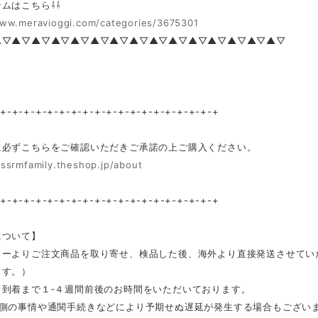
ムはこちら⇩⇩
www.meravioggi.com/categories/3675301
▲▽▲▽▲▽▲▽▲▽▲▽▲▽▲▽▲▽▲▽▲▽▲▽▲▽▲▽▲▽
-+-+-+-+-+-+-+-+-+-+-+-+-+-+-+-+-+-+-+
に必ずこちらをご確認いただきご承諾の上ご購入ください。
/ssrmfamily.theshop.jp/about
-+-+-+-+-+-+-+-+-+-+-+-+-+-+-+-+-+-+-+
について】
カーよりご注文商品を取り寄せ、検品した後、海外より直接発送させてい
ます。）
ら到着まで１‐４週間前後のお時間をいただいております。
ー側の事情や通関手続きなどにより予期せぬ遅延が発生する場合もござい