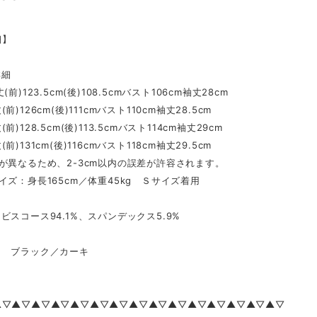
細】
詳細
(前)123.5cm(後)108.5cmバスト106cm袖丈28cm
前)126cm(後)111cmバスト110cm袖丈28.5cm
前)128.5cm(後)113.5cmバスト114cm袖丈29cm
前)131cm(後)116cmバスト118cm袖丈29.5cm
が異なるため、2-3cm以内の誤差が許容されます。
イズ：身長165cm／体重45kg Ｓサイズ着用
スコース94.1%、スパンデックス5.9%
 ブラック／カーキ
▲▽▲▽▲▽▲▽▲▽▲▽▲▽▲▽▲▽▲▽▲▽▲▽▲▽▲▽▲▽