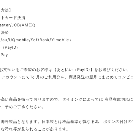
い方法】
ットカード決済
aster/JCB/AMEX）
ア決済
au/UQmobile/SoftBank/Y!mobile）
（PayID）
Pay
お支払いをご希望のお客様は【あと払い（PayID)】をお選びください。
ID」アカウントにて1ヶ月のご利用分を、商品発送の翌月にまとめてコン
項
の高い商品を扱っておりますので、タイミングによっては 商品在庫切れ
で、予めご了承ください。
は海外製品となります。日本製とは検品基準が異なる為、ボタンの付けの
さな汚れ等が見られることがあります。