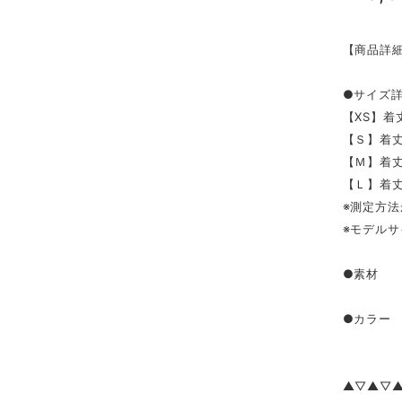
【商品詳
●サイズ
【XS】着丈
【Ｓ】着丈(
【Ｍ】着丈(
【Ｌ】着丈(
※測定方法
※モデルサ
●素材 ビ
●カラー
▲▽▲▽