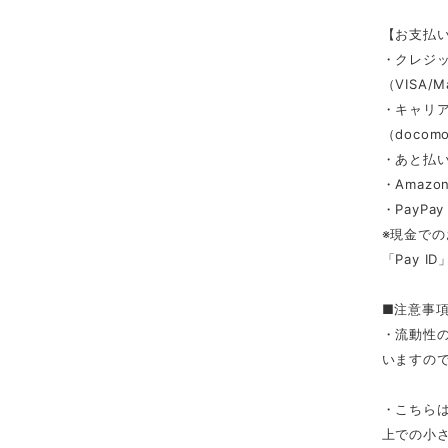
【お支払
・クレジ
（VISA/M
・キャリ
（docomo/
・あと払い
・Amazon
・PayPay
※現金での
「Pay 
■注意事
・流動性
いますの
・こちら
上での小