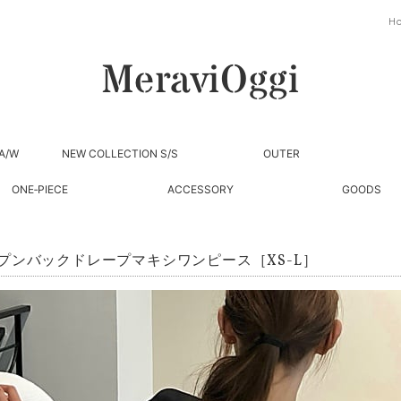
H
A/W
NEW COLLECTION S/S
OUTER
ONE‐PIECE
ACCESSORY
GOODS
プンバックドレープマキシワンピース［XS-L］