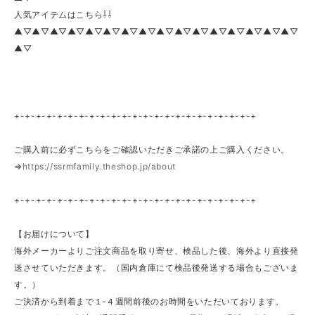
人気アイテムはこちら⇩⇩
▲▽▲▽▲▽▲▽▲▽▲▽▲▽▲▽▲▽▲▽▲▽▲▽▲▽▲▽▲▽▲▽
▲▽
+-+-+-+-+-+-+-+-+-+-+-+-+-+-+-+-+-+-+-+-+-+-+
ご購入前に必ずこちらをご確認いただきご承諾の上ご購入ください。
⇒
https://ssrmfamily.theshop.jp/about
+-+-+-+-+-+-+-+-+-+-+-+-+-+-+-+-+-+-+-+-+-+-+
【お届けについて】
海外メーカーよりご注文商品を取り寄せ、検品した後、海外より直接発
送させていただきます。（国内倉庫にて検品後発送する場合もございま
す。）
ご決済から到着まで１‐４週間前後のお時間をいただいております。