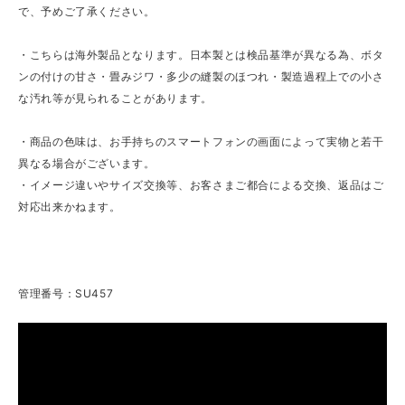
で、予めご了承ください。
・こちらは海外製品となります。日本製とは検品基準が異なる為、ボタ
ンの付けの甘さ・畳みジワ・多少の縫製のほつれ・製造過程上での小さ
な汚れ等が見られることがあります。
・商品の色味は、お手持ちのスマートフォンの画面によって実物と若干
異なる場合がございます。
・イメージ違いやサイズ交換等、お客さまご都合による交換、返品はご
対応出来かねます。
管理番号：SU457