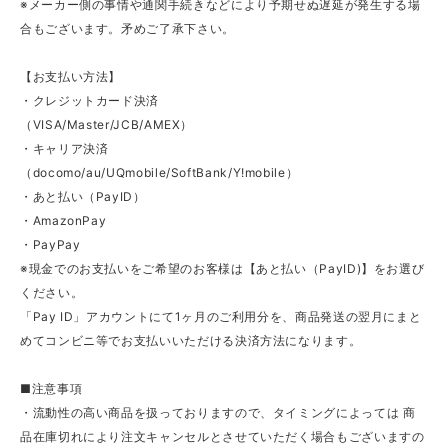
※メーカー側の事情や通関手続きなどにより予期せぬ遅延が発生する場
合もございます。矛めご了承下さい。
【お支払い方法】
・クレジットカード決済
（VISA/Master/JCB/AMEX）
・キャリア決済
（docomo/au/UQmobile/SoftBank/Y!mobile）
・あと払い（PayID）
・AmazonPay
・PayPay
※現金でのお支払いをご希望のお客様は【あと払い（PayID)】をお選び
ください。
「Pay ID」アカウントにて1ヶ月のご利用分を、商品発送の翌月にまと
めてコンビニ等でお支払いいただける決済方法になります。
■注意事項
・流動性の高い商品を扱っておりますので、タイミングによっては 商
品在庫切れにより注文キャンセルとさせていただく場合もございますの