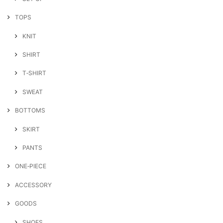
TOPS
KNIT
SHIRT
T‐SHIRT
SWEAT
BOTTOMS
SKIRT
PANTS
ONE‐PIECE
ACCESSORY
GOODS
SHOES