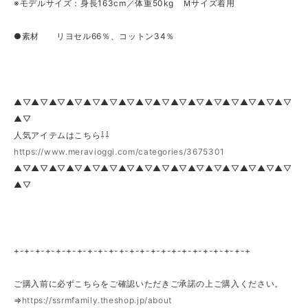
※モデルサイズ：身長163cm／体重50kg Ｍサイズ着用
●素材 リヨセル66％、コットン34％
▲▽▲▽▲▽▲▽▲▽▲▽▲▽▲▽▲▽▲▽▲▽▲▽▲▽▲▽▲▽▲▽
▲▽
人気アイテムはこちら⇩⇩
https://www.meravioggi.com/categories/3675301
▲▽▲▽▲▽▲▽▲▽▲▽▲▽▲▽▲▽▲▽▲▽▲▽▲▽▲▽▲▽▲▽
▲▽
+-+-+-+-+-+-+-+-+-+-+-+-+-+-+-+-+-+-+-+-+-+-+
ご購入前に必ずこちらをご確認いただきご承諾の上ご購入ください。
⇒
https://ssrmfamily.theshop.jp/about