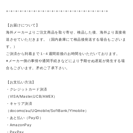
+-+-+-+-+-+-+-+-+-+-+-+-+-+-+-+-+-+-+-+-+-+-+
【お届けについて】
海外メーカーよりご注文商品を取り寄せ、検品した後、海外より直接発
送させていただきます。（国内倉庫にて検品後発送する場合もございま
す。）
ご決済から到着まで１‐４週間前後のお時間をいただいております。
※メーカー側の事情や通関手続きなどにより予期せぬ遅延が発生する場
合もございます。矛めご了承下さい。
【お支払い方法】
・クレジットカード決済
（VISA/Master/JCB/AMEX）
・キャリア決済
（docomo/au/UQmobile/SoftBank/Y!mobile）
・あと払い（PayID）
・AmazonPay
・PayPay