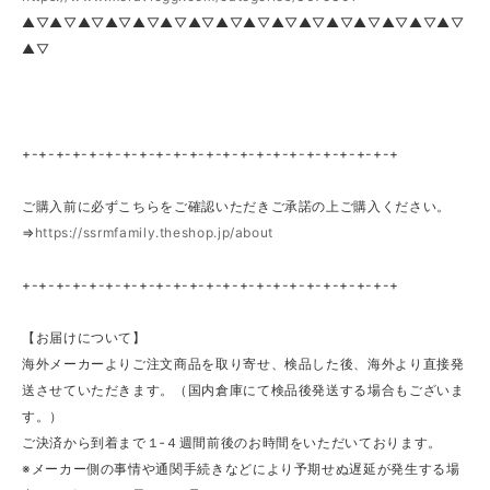
▲▽▲▽▲▽▲▽▲▽▲▽▲▽▲▽▲▽▲▽▲▽▲▽▲▽▲▽▲▽▲▽
▲▽
+-+-+-+-+-+-+-+-+-+-+-+-+-+-+-+-+-+-+-+-+-+-+
ご購入前に必ずこちらをご確認いただきご承諾の上ご購入ください。
⇒
https://ssrmfamily.theshop.jp/about
+-+-+-+-+-+-+-+-+-+-+-+-+-+-+-+-+-+-+-+-+-+-+
【お届けについて】
海外メーカーよりご注文商品を取り寄せ、検品した後、海外より直接発
送させていただきます。（国内倉庫にて検品後発送する場合もございま
す。）
ご決済から到着まで１‐４週間前後のお時間をいただいております。
※メーカー側の事情や通関手続きなどにより予期せぬ遅延が発生する場