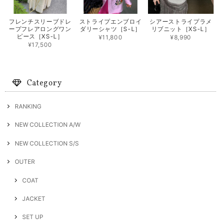
フレンチスリーブドレ
ストライプエンブロイ
シアーストライプラメ
ープフレアロングワン
ダリーシャツ［S-L］
リブニット［XS-L］
ピース［XS-L］
¥11,800
¥8,990
¥17,500
Category
RANKING
NEW COLLECTION A/W
NEW COLLECTION S/S
OUTER
COAT
JACKET
SET UP