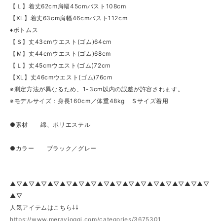
【Ｌ】着丈62cm肩幅45cmバスト108cm
【XL】着丈63cm肩幅46cmバスト112cm
♦ボトムス
【Ｓ】丈43cmウエスト(ゴム)64cm
【Ｍ】丈44cmウエスト(ゴム)68cm
【Ｌ】丈45cmウエスト(ゴム)72cm
【XL】丈46cmウエスト(ゴム)76cm
※測定方法が異なるため、1-3cm以内の誤差が許容されます。
※モデルサイズ：身長160cm／体重48kg Ｓサイズ着用
●素材 綿、ポリエステル
●カラー ブラック／グレー
▲▽▲▽▲▽▲▽▲▽▲▽▲▽▲▽▲▽▲▽▲▽▲▽▲▽▲▽▲▽▲▽
▲▽
人気アイテムはこちら⇩⇩
https://www.meravioggi.com/categories/3675301