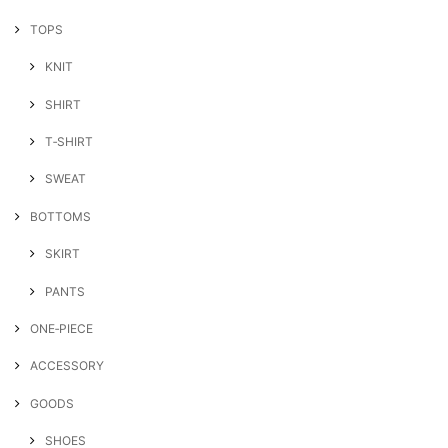
TOPS
KNIT
SHIRT
T‐SHIRT
SWEAT
BOTTOMS
SKIRT
PANTS
ONE‐PIECE
ACCESSORY
GOODS
SHOES