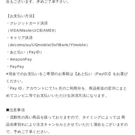
合もございます。矛めご了承下さい。
【お支払い方法】
・クレジットカード決済
（VISA/Master/JCB/AMEX）
・キャリア決済
（docomo/au/UQmobile/SoftBank/Y!mobile）
・あと払い（PayID）
・AmazonPay
・PayPay
※現金でのお支払いをご希望のお客様は【あと払い（PayID)】をお選び
ください。
「Pay ID」アカウントにて1ヶ月のご利用分を、商品発送の翌月にまと
めてコンビニ等でお支払いいただける決済方法になります。
■注意事項
・流動性の高い商品を扱っておりますので、タイミングによっては 商
品在庫切れにより注文キャンセルとさせていただく場合もございますの
で、予めご了承ください。