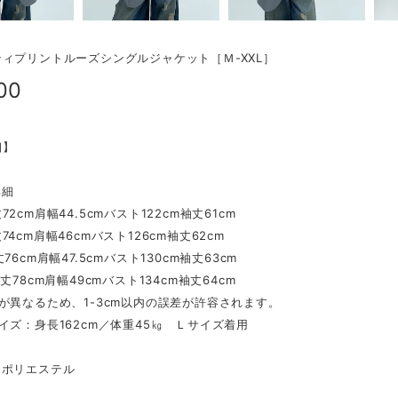
ィプリントルーズシングルジャケット［Ｍ-XXL］
00
細】
詳細
2cm肩幅44.5cmバスト122cm袖丈61cm
4cm肩幅46cmバスト126cm袖丈62cm
76cm肩幅47.5cmバスト130cm袖丈63cm
丈78cm肩幅49cmバスト134cm袖丈64cm
が異なるため、1-3cm以内の誤差が許容されます。
イズ：身長162cm／体重45㎏ Ｌサイズ着用
ポリエステル