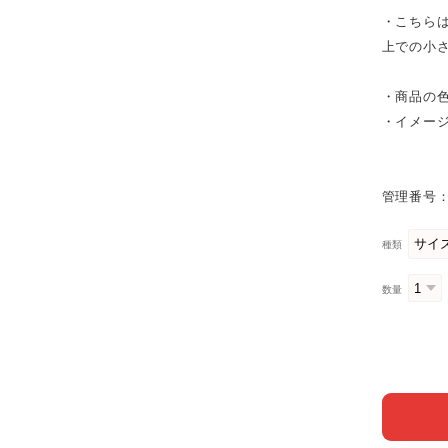
・こちら
上での小
・商品の
・イメー
管理番号：
種類
数量