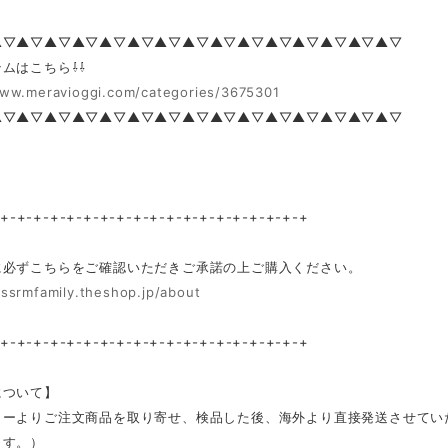
▲▽▲▽▲▽▲▽▲▽▲▽▲▽▲▽▲▽▲▽▲▽▲▽▲▽▲▽▲▽
ムはこちら⇩⇩
www.meravioggi.com/categories/3675301
▲▽▲▽▲▽▲▽▲▽▲▽▲▽▲▽▲▽▲▽▲▽▲▽▲▽▲▽▲▽
-+-+-+-+-+-+-+-+-+-+-+-+-+-+-+-+-+-+-+
に必ずこちらをご確認いただきご承諾の上ご購入ください。
/ssrmfamily.theshop.jp/about
-+-+-+-+-+-+-+-+-+-+-+-+-+-+-+-+-+-+-+
について】
カーよりご注文商品を取り寄せ、検品した後、海外より直接発送させてい
ます。）