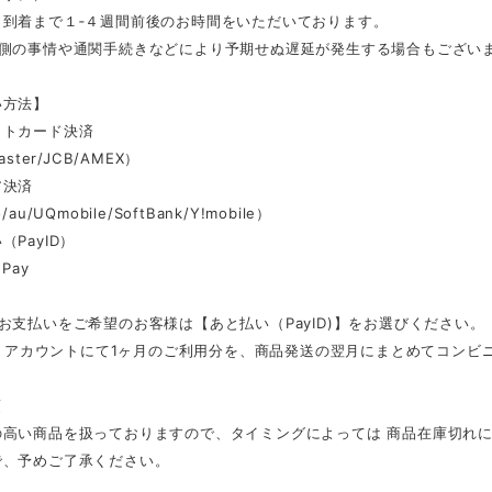
ら到着まで１‐４週間前後のお時間をいただいております。
ー側の事情や通関手続きなどにより予期せぬ遅延が発生する場合もござい
い方法】
ットカード決済
aster/JCB/AMEX）
ア決済
au/UQmobile/SoftBank/Y!mobile）
（PayID）
Pay
お支払いをご希望のお客様は【あと払い（PayID)】をお選びください。
ID」アカウントにて1ヶ月のご利用分を、商品発送の翌月にまとめてコン
項
の高い商品を扱っておりますので、タイミングによっては 商品在庫切れ
で、予めご了承ください。