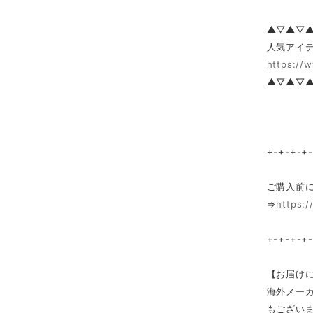
▲▽▲▽
人気アイテ
https://
▲▽▲▽
+-+-+-+
ご購入前
⇒
https:/
+-+-+-+
【お届け
海外メー
もござい