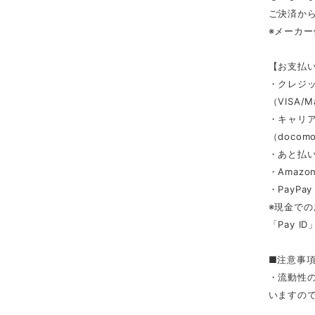
ご決済か
※メーカ
【お支払
・クレジ
（VISA/M
・キャリ
（docomo/
・あと払い
・Amazon
・PayPay
※現金での
「Pay 
■注意事
・流動性
いますの