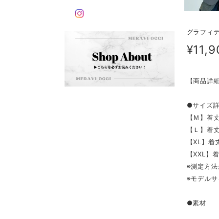
グラフィテ
¥11,9
【商品詳
●サイズ
【Ｍ】着丈7
【Ｌ】着丈7
【XL】着丈
【XXL】着
※測定方法
※モデルサ
●素材 