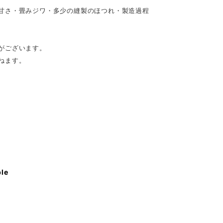
甘さ・畳みジワ・多少の縫製のほつれ・製造過程
がございます。
ねます。
ble