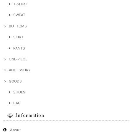
T‐SHIRT
SWEAT
BOTTOMS
SKIRT
PANTS
ONE‐PIECE
ACCESSORY
GOODS
SHOES
BAG
Information
About