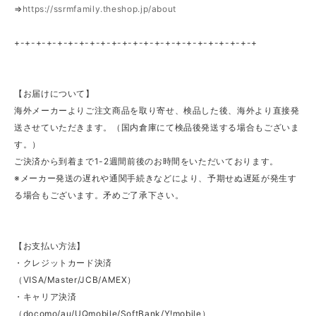
⇒
https://ssrmfamily.theshop.jp/about
+-+-+-+-+-+-+-+-+-+-+-+-+-+-+-+-+-+-+-+-+-+-+
【お届けについて】
海外メーカーよりご注文商品を取り寄せ、検品した後、海外より直接発
送させていただきます。（国内倉庫にて検品後発送する場合もございま
す。）
ご決済から到着まで1-2週間前後のお時間をいただいております。
※メーカー発送の遅れや通関手続きなどにより、予期せぬ遅延が発生す
る場合もございます。矛めご了承下さい。
【お支払い方法】
・クレジットカード決済
（VISA/Master/JCB/AMEX）
・キャリア決済
（docomo/au/UQmobile/SoftBank/Y!mobile）