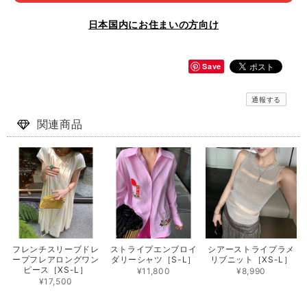
日本国内にお住まいの方向け
Save
通報する
関連商品
フレンチスリーブドレ
ストライプエンブロイ
シアーストライプラメ
ープフレアロングワン
ダリーシャツ［S-L］
リブニット［XS-L］
ピース［XS-L］
¥11,800
¥8,990
¥17,500