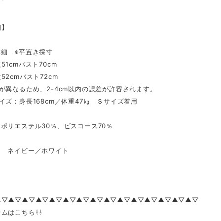
細】
詳細 ※平置き採寸
51cmバスト70cm
52cmバスト72cm
が異なるため、2-4cm以内の誤差が許容されます。
イズ：身長168cm／体重47㎏ Ｓサイズ着用
ポリエステル30％、ビスコース70％
 ネイビー／ホワイト
▲▽▲▽▲▽▲▽▲▽▲▽▲▽▲▽▲▽▲▽▲▽▲▽▲▽▲▽▲▽
ムはこちら⇩⇩