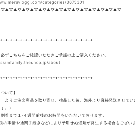
www.meravioggi.com/categories/3675301
▲▽▲▽▲▽▲▽▲▽▲▽▲▽▲▽▲▽▲▽▲▽▲▽▲▽▲▽▲▽
-+-+-+-+-+-+-+-+-+-+-+-+-+-+-+-+-+-+-+
に必ずこちらをご確認いただきご承諾の上ご購入ください。
/ssrmfamily.theshop.jp/about
-+-+-+-+-+-+-+-+-+-+-+-+-+-+-+-+-+-+-+
について】
カーよりご注文商品を取り寄せ、検品した後、海外より直接発送させてい
ます。）
ら到着まで１‐４週間前後のお時間をいただいております。
ー側の事情や通関手続きなどにより予期せぬ遅延が発生する場合もござい