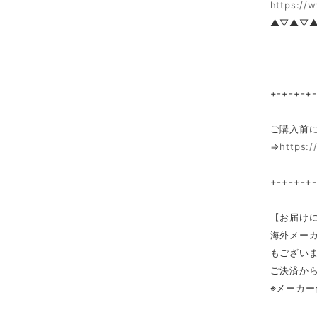
https://
▲▽▲▽
+-+-+-+
ご購入前
⇒
https:/
+-+-+-+
【お届け
海外メー
もござい
ご決済か
※メーカ