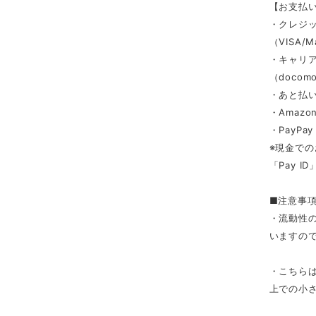
【お支払
・クレジ
（VISA/M
・キャリ
（docomo/
・あと払い
・Amazon
・PayPay
※現金での
「Pay 
■注意事
・流動性
いますの
・こちら
上での小