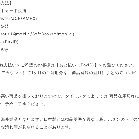
い方法】
ットカード決済
aster/JCB/AMEX）
ア決済
au/UQmobile/SoftBank/Y!mobile）
（PayID）
Pay
お支払いをご希望のお客様は【あと払い（PayID)】をお選びください。
ID」アカウントにて1ヶ月のご利用分を、商品発送の翌月にまとめてコン
項
の高い商品を扱っておりますので、タイミングによっては 商品在庫切れ
で、予めご了承ください。
は海外製品となります。日本製とは検品基準が異なる為、ボタンの付けの
さな汚れ等が見られることがあります。