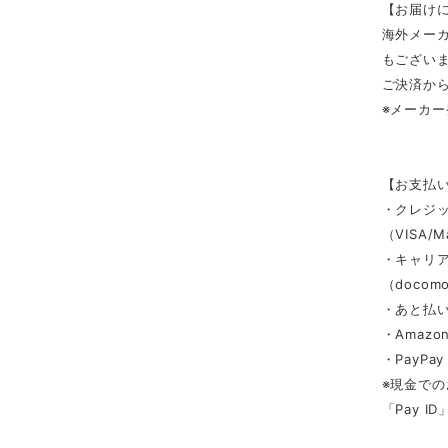
【お届け
海外メー
もござい
ご決済から
※メーカ
【お支払
・クレジ
（VISA/M
・キャリ
（docomo/
・あと払い
・Amazon
・PayPay
※現金での
「Pay 