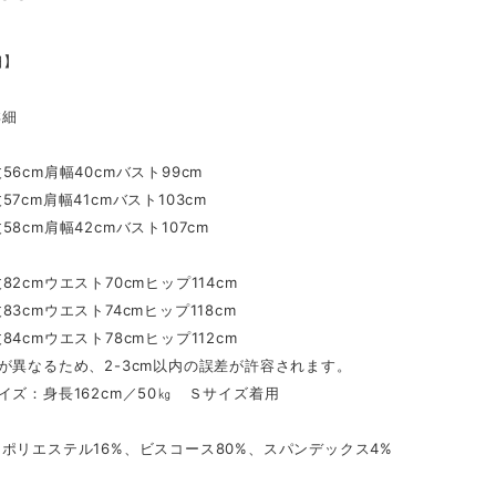
細】
詳細
56cm肩幅40cmバスト99cm
7cm肩幅41cmバスト103cm
58cm肩幅42cmバスト107cm
82cmウエスト70cmヒップ114cm
83cmウエスト74cmヒップ118cm
84cmウエスト78cmヒップ112cm
が異なるため、2-3cm以内の誤差が許容されます。
イズ：身長162cm／50㎏ Ｓサイズ着用
リエステル16%、ビスコース80%、スパンデックス4%