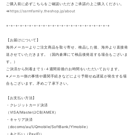
ご購入前に必ずこちらをご確認いただきご承諾の上ご購入ください。
⇒
https://ssrmfamily.theshop.jp/about
+-+-+-+-+-+-+-+-+-+-+-+-+-+-+-+-+-+-+-+-+-+-+
【お届けについて】
海外メーカーよりご注文商品を取り寄せ、検品した後、海外より直接発
送させていただきます。（国内倉庫にて検品後発送する場合もございま
す。）
ご決済から到着まで１‐４週間前後のお時間をいただいております。
※メーカー側の事情や通関手続きなどにより予期せぬ遅延が発生する場
合もございます。矛めご了承下さい。
【お支払い方法】
・クレジットカード決済
（VISA/Master/JCB/AMEX）
・キャリア決済
（docomo/au/UQmobile/SoftBank/Y!mobile）
・あと払い（PayID）