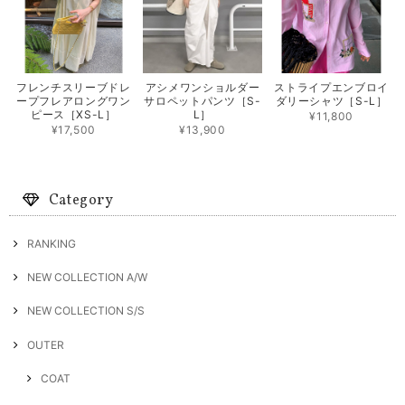
フレンチスリーブドレ
アシメワンショルダー
ストライプエンブロイ
ープフレアロングワン
サロペットパンツ［S-
ダリーシャツ［S-L］
ピース［XS-L］
L］
¥11,800
¥17,500
¥13,900
Category
RANKING
NEW COLLECTION A/W
NEW COLLECTION S/S
OUTER
COAT