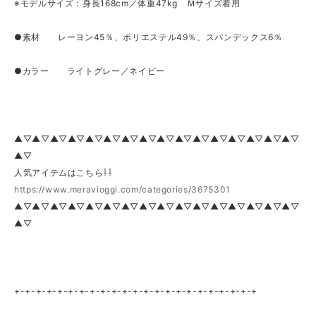
※モデルサイズ：身長168cm／体重47kg Ｍサイズ着用
●素材 レーヨン45％、ポリエステル49％、スパンデックス6％
●カラー ライトグレー／ネイビー
▲▽▲▽▲▽▲▽▲▽▲▽▲▽▲▽▲▽▲▽▲▽▲▽▲▽▲▽▲▽▲▽
▲▽
人気アイテムはこちら⇩⇩
https://www.meravioggi.com/categories/3675301
▲▽▲▽▲▽▲▽▲▽▲▽▲▽▲▽▲▽▲▽▲▽▲▽▲▽▲▽▲▽▲▽
▲▽
+-+-+-+-+-+-+-+-+-+-+-+-+-+-+-+-+-+-+-+-+-+-+