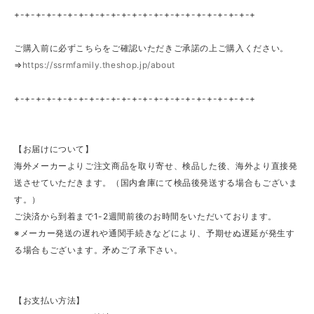
+-+-+-+-+-+-+-+-+-+-+-+-+-+-+-+-+-+-+-+-+-+-+
ご購入前に必ずこちらをご確認いただきご承諾の上ご購入ください。
⇒
https://ssrmfamily.theshop.jp/about
+-+-+-+-+-+-+-+-+-+-+-+-+-+-+-+-+-+-+-+-+-+-+
【お届けについて】
海外メーカーよりご注文商品を取り寄せ、検品した後、海外より直接発
送させていただきます。（国内倉庫にて検品後発送する場合もございま
す。）
ご決済から到着まで1-2週間前後のお時間をいただいております。
※メーカー発送の遅れや通関手続きなどにより、予期せぬ遅延が発生す
る場合もございます。矛めご了承下さい。
【お支払い方法】