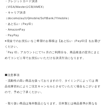
・クレジットカード決済
（VISA/Master/JCB/AMEX）
・キャリア決済
（docomo/au/UQmobile/SoftBank/Y!mobile）
・あと払い（PayID）
・AmazonPay
・PayPay
※現金でのお支払いをご希望のお客様は【あと払い（PayID)】をお選び
ください。
「Pay ID」アカウントにて1ヶ月のご利用分を、商品発送の翌月にまと
めてコンビニ等でお支払いいただける決済方法になります。
■注意事項
・流動性の高い商品を扱っておりますので、タイミングによっては 商
品在庫切れによりご注文キャンセルとさせていただく場合もございます
ので、予めご了承ください。
・取り扱い商品は海外製品となります。日本製とは検品基準が異なる