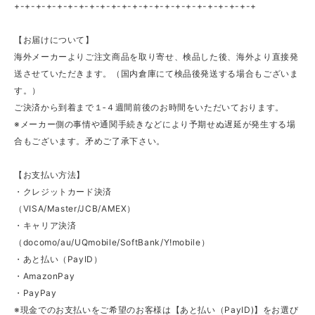
+-+-+-+-+-+-+-+-+-+-+-+-+-+-+-+-+-+-+-+-+-+-+
【お届けについて】
海外メーカーよりご注文商品を取り寄せ、検品した後、海外より直接発
送させていただきます。（国内倉庫にて検品後発送する場合もございま
す。）
ご決済から到着まで１‐４週間前後のお時間をいただいております。
※メーカー側の事情や通関手続きなどにより予期せぬ遅延が発生する場
合もございます。矛めご了承下さい。
【お支払い方法】
・クレジットカード決済
（VISA/Master/JCB/AMEX）
・キャリア決済
（docomo/au/UQmobile/SoftBank/Y!mobile）
・あと払い（PayID）
・AmazonPay
・PayPay
※現金でのお支払いをご希望のお客様は【あと払い（PayID)】をお選び