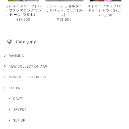
フレンチスリーブドレ
アシメワンショルダー
ストライプエンブロイ
ープフレアロングワン
サロペットパンツ［S-
ダリーシャツ［S-L］
ピース［XS-L］
L］
¥11,800
¥17,500
¥13,900
Category
RANKING
NEW COLLECTION A/W
NEW COLLECTION S/S
OUTER
COAT
JACKET
SET UP