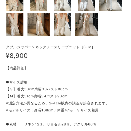
ダブルジッパーＶネックノースリーブニット［S-Ｍ］
¥8,900
【商品詳細】
●サイズ詳細
【Ｓ】着丈50cm肩幅33バスト86cm
【Ｍ】着丈51cm肩幅34バスト90cm
※測定方法が異なるため、2-4cm以内の誤差が許容されます。
※モデルサイズ：身長168cm／体重47㎏ Ｓサイズ着用
●素材 リネン12％、リヨセル28％、アクリル60％