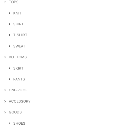
TOPS
KNIT
SHIRT
T‐SHIRT
SWEAT
BOTTOMS
SKIRT
PANTS
ONE‐PIECE
ACCESSORY
GOODS
SHOES