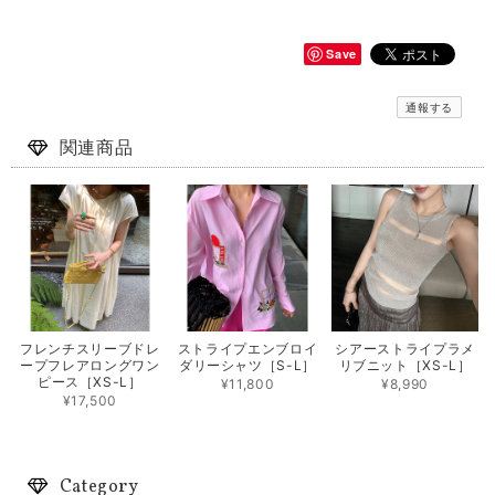
Save
通報する
関連商品
フレンチスリーブドレ
ストライプエンブロイ
シアーストライプラメ
ープフレアロングワン
ダリーシャツ［S-L］
リブニット［XS-L］
ピース［XS-L］
¥11,800
¥8,990
¥17,500
Category