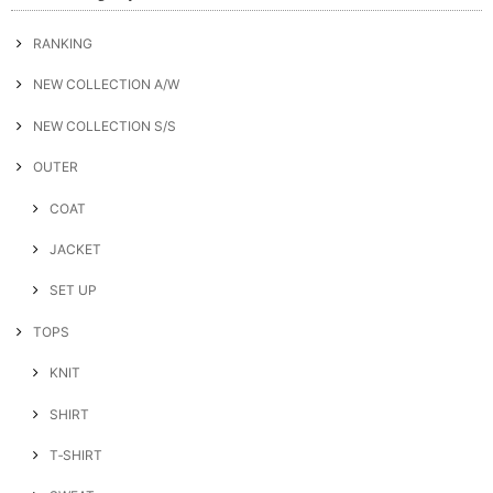
RANKING
NEW COLLECTION A/W
NEW COLLECTION S/S
OUTER
COAT
JACKET
SET UP
TOPS
KNIT
SHIRT
T‐SHIRT