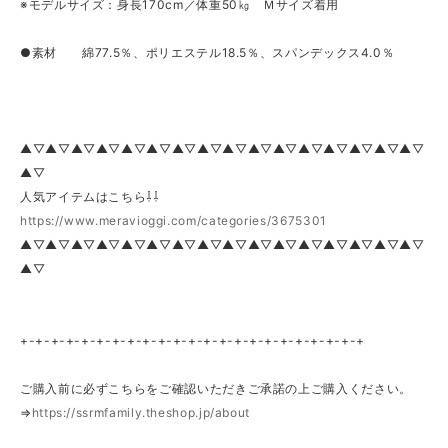
※モデルサイズ：身長170cm／体重50㎏ Ｍサイズ着用
●素材 綿77.5％、ポリエステル18.5％、スパンデックス4.0％
▲▽▲▽▲▽▲▽▲▽▲▽▲▽▲▽▲▽▲▽▲▽▲▽▲▽▲▽▲▽▲▽
▲▽
人気アイテムはこちら⇩⇩
https://www.meravioggi.com/categories/3675301
▲▽▲▽▲▽▲▽▲▽▲▽▲▽▲▽▲▽▲▽▲▽▲▽▲▽▲▽▲▽▲▽
▲▽
+-+-+-+-+-+-+-+-+-+-+-+-+-+-+-+-+-+-+-+-+-+-+
ご購入前に必ずこちらをご確認いただきご承諾の上ご購入ください。
⇒
https://ssrmfamily.theshop.jp/about