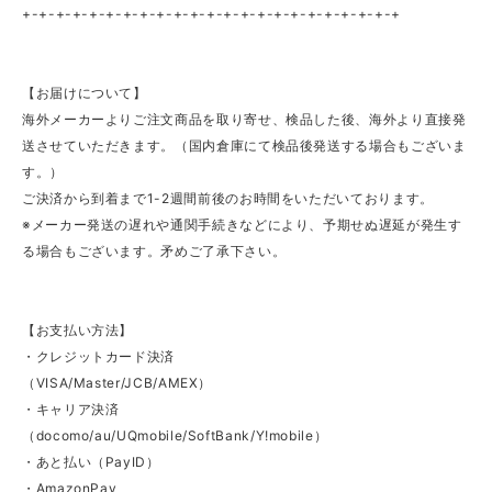
+-+-+-+-+-+-+-+-+-+-+-+-+-+-+-+-+-+-+-+-+-+-+
【お届けについて】
海外メーカーよりご注文商品を取り寄せ、検品した後、海外より直接発
送させていただきます。（国内倉庫にて検品後発送する場合もございま
す。）
ご決済から到着まで1-2週間前後のお時間をいただいております。
※メーカー発送の遅れや通関手続きなどにより、予期せぬ遅延が発生す
る場合もございます。矛めご了承下さい。
【お支払い方法】
・クレジットカード決済
（VISA/Master/JCB/AMEX）
・キャリア決済
（docomo/au/UQmobile/SoftBank/Y!mobile）
・あと払い（PayID）
・AmazonPay