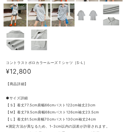
コントラストポロカラールーズＴシャツ［S-L］
¥12,800
【商品詳細】
●サイズ詳細
【Ｓ】着丈77.5cm肩幅66cmバスト122cm袖丈23cm
【Ｍ】着丈79.5cm肩幅68cmバスト126cm袖丈23.5cm
【Ｌ】着丈81.5cm肩幅70cmバスト130cm袖丈24cm
※測定方法が異なるため、1-3cm以内の誤差が許容されます。