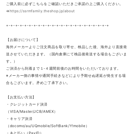
ご購入前に必ずこちらをご確認いただきご承諾の上ご購入ください。
⇒
https://ssrmfamily.theshop.jp/about
+-+-+-+-+-+-+-+-+-+-+-+-+-+-+-+-+-+-+-+-+-+-+
【お届けについて】
海外メーカーよりご注文商品を取り寄せ、検品した後、海外より直接発
送させていただきます。（国内倉庫にて検品後発送する場合もございま
す。）
ご決済から到着まで１‐４週間前後のお時間をいただいております。
※メーカー側の事情や通関手続きなどにより予期せぬ遅延が発生する場
合もございます。矛めご了承下さい。
【お支払い方法】
・クレジットカード決済
（VISA/Master/JCB/AMEX）
・キャリア決済
（docomo/au/UQmobile/SoftBank/Y!mobile）
・あと払い（PayID）