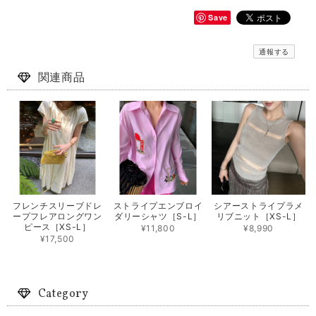
Save
通報する
関連商品
フレンチスリーブドレ
ストライプエンブロイ
シアーストライプラメ
ープフレアロングワン
ダリーシャツ［S-L］
リブニット［XS-L］
ピース［XS-L］
¥11,800
¥8,990
¥17,500
Category