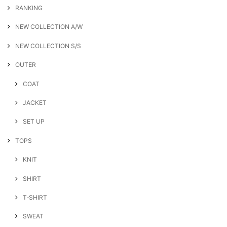
RANKING
NEW COLLECTION A/W
NEW COLLECTION S/S
OUTER
COAT
JACKET
SET UP
TOPS
KNIT
SHIRT
T‐SHIRT
SWEAT