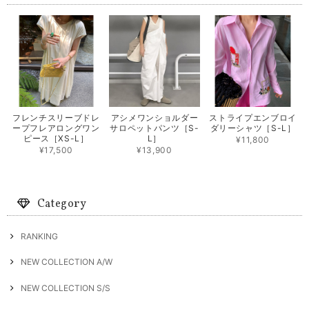
フレンチスリーブドレ
アシメワンショルダー
ストライプエンブロイ
ープフレアロングワン
サロペットパンツ［S-
ダリーシャツ［S-L］
ピース［XS-L］
L］
¥11,800
¥17,500
¥13,900
Category
RANKING
NEW COLLECTION A/W
NEW COLLECTION S/S