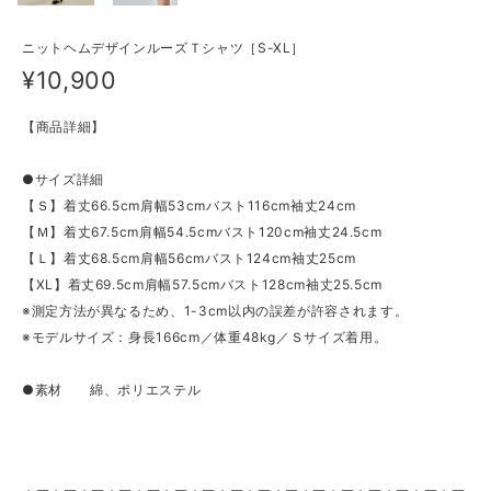
ニットヘムデザインルーズＴシャツ［S-XL］
¥10,900
【商品詳細】
●サイズ詳細
【Ｓ】着丈66.5cm肩幅53cmバスト116cm袖丈24cm
【Ｍ】着丈67.5cm肩幅54.5cmバスト120cm袖丈24.5cm
【Ｌ】着丈68.5cm肩幅56cmバスト124cm袖丈25cm
【XL】着丈69.5cm肩幅57.5cmバスト128cm袖丈25.5cm
※測定方法が異なるため、1-3cm以内の誤差が許容されます。
※モデルサイズ：身長166cm／体重48kg／Ｓサイズ着用。
●素材 綿、ポリエステル