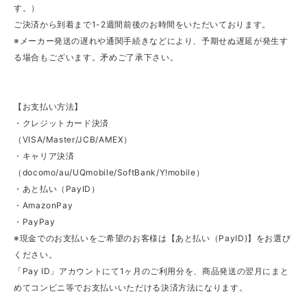
す。）
ご決済から到着まで1-2週間前後のお時間をいただいております。
※メーカー発送の遅れや通関手続きなどにより、予期せぬ遅延が発生す
る場合もございます。矛めご了承下さい。
【お支払い方法】
・クレジットカード決済
（VISA/Master/JCB/AMEX）
・キャリア決済
（docomo/au/UQmobile/SoftBank/Y!mobile）
・あと払い（PayID）
・AmazonPay
・PayPay
※現金でのお支払いをご希望のお客様は【あと払い（PayID)】をお選び
ください。
「Pay ID」アカウントにて1ヶ月のご利用分を、商品発送の翌月にまと
めてコンビニ等でお支払いいただける決済方法になります。