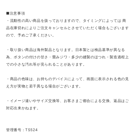
■注意事項
・流動性の高い商品を扱っておりますので、タイミングによっては 商
品在庫切れによりご注文キャンセルとさせていただく場合もございます
ので、予めご了承ください。
・取り扱い商品は海外製品となります。日本製とは検品基準が異なる
為、ボタンの付けの甘さ・畳みジワ・多少の縫製のほつれ・製造過程上
での小さな汚れ等が見られることがあります。
・商品の色味は、お持ちのデバイスによって、画面に表示される色の見
え方が実物と若干異なる場合がございます。
・イメージ違いやサイズ交換等、お客さまご都合による交換、返品はご
対応出来かねます。
管理番号：TS524