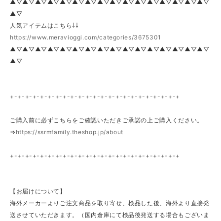
▲▽▲▽▲▽▲▽▲▽▲▽▲▽▲▽▲▽▲▽▲▽▲▽▲▽▲▽▲▽▲▽
▲▽
人気アイテムはこちら⇩⇩
https://www.meravioggi.com/categories/3675301
▲▽▲▽▲▽▲▽▲▽▲▽▲▽▲▽▲▽▲▽▲▽▲▽▲▽▲▽▲▽▲▽
▲▽
+-+-+-+-+-+-+-+-+-+-+-+-+-+-+-+-+-+-+-+-+-+-+
ご購入前に必ずこちらをご確認いただきご承諾の上ご購入ください。
⇒
https://ssrmfamily.theshop.jp/about
+-+-+-+-+-+-+-+-+-+-+-+-+-+-+-+-+-+-+-+-+-+-+
【お届けについて】
海外メーカーよりご注文商品を取り寄せ、検品した後、海外より直接発
送させていただきます。（国内倉庫にて検品後発送する場合もございま