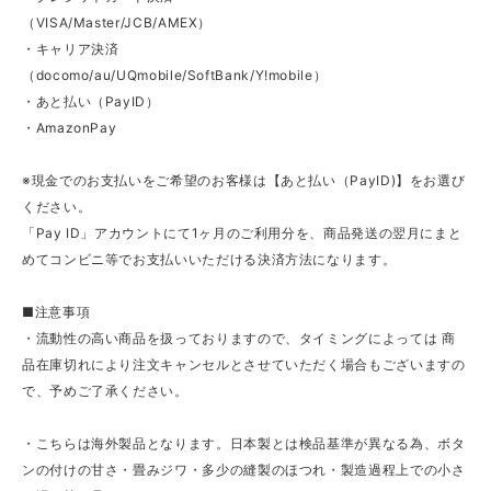
（VISA/Master/JCB/AMEX）
・キャリア決済
（docomo/au/UQmobile/SoftBank/Y!mobile）
・あと払い（PayID）
・AmazonPay
※現金でのお支払いをご希望のお客様は【あと払い（PayID)】をお選び
ください。
「Pay ID」アカウントにて1ヶ月のご利用分を、商品発送の翌月にまと
めてコンビニ等でお支払いいただける決済方法になります。
■注意事項
・流動性の高い商品を扱っておりますので、タイミングによっては 商
品在庫切れにより注文キャンセルとさせていただく場合もございますの
で、予めご了承ください。
・こちらは海外製品となります。日本製とは検品基準が異なる為、ボタ
ンの付けの甘さ・畳みジワ・多少の縫製のほつれ・製造過程上での小さ