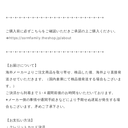
+-+-+-+-+-+-+-+-+-+-+-+-+-+-+-+-+-+-+-+-+-+-+
ご購入前に必ずこちらをご確認いただきご承諾の上ご購入ください。
⇒
https://ssrmfamily.theshop.jp/about
+-+-+-+-+-+-+-+-+-+-+-+-+-+-+-+-+-+-+-+-+-+-+
【お届けについて】
海外メーカーよりご注文商品を取り寄せ、検品した後、海外より直接発
送させていただきます。（国内倉庫にて検品後発送する場合もございま
す。）
ご決済から到着まで１‐４週間前後のお時間をいただいております。
※メーカー側の事情や通関手続きなどにより予期せぬ遅延が発生する場
合もございます。矛めご了承下さい。
【お支払い方法】
・クレジットカード決済