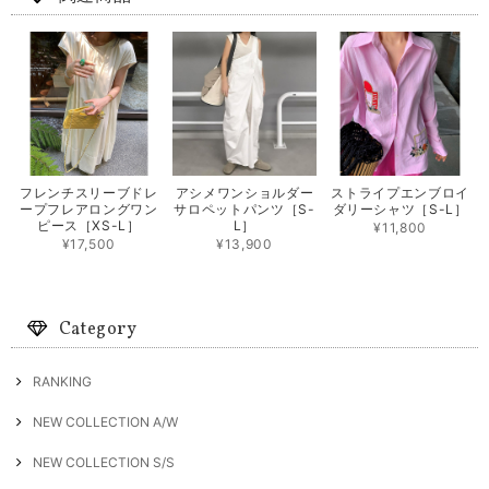
フレンチスリーブドレ
アシメワンショルダー
ストライプエンブロイ
ープフレアロングワン
サロペットパンツ［S-
ダリーシャツ［S-L］
ピース［XS-L］
L］
¥11,800
¥17,500
¥13,900
Category
RANKING
NEW COLLECTION A/W
NEW COLLECTION S/S