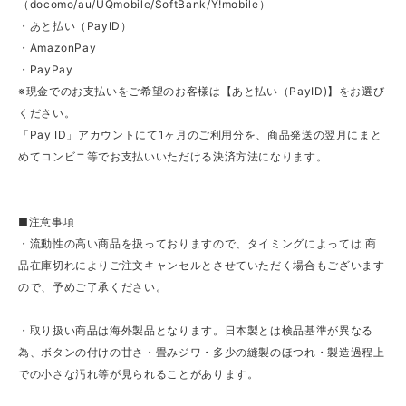
（docomo/au/UQmobile/SoftBank/Y!mobile）
・あと払い（PayID）
・AmazonPay
・PayPay
※現金でのお支払いをご希望のお客様は【あと払い（PayID)】をお選び
ください。
「Pay ID」アカウントにて1ヶ月のご利用分を、商品発送の翌月にまと
めてコンビニ等でお支払いいただける決済方法になります。
■注意事項
・流動性の高い商品を扱っておりますので、タイミングによっては 商
品在庫切れによりご注文キャンセルとさせていただく場合もございます
ので、予めご了承ください。
・取り扱い商品は海外製品となります。日本製とは検品基準が異なる
為、ボタンの付けの甘さ・畳みジワ・多少の縫製のほつれ・製造過程上
での小さな汚れ等が見られることがあります。