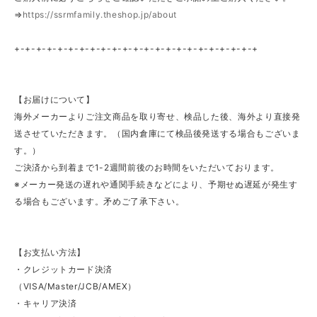
⇒
https://ssrmfamily.theshop.jp/about
+-+-+-+-+-+-+-+-+-+-+-+-+-+-+-+-+-+-+-+-+-+-+
【お届けについて】
海外メーカーよりご注文商品を取り寄せ、検品した後、海外より直接発
送させていただきます。（国内倉庫にて検品後発送する場合もございま
す。）
ご決済から到着まで1-2週間前後のお時間をいただいております。
※メーカー発送の遅れや通関手続きなどにより、予期せぬ遅延が発生す
る場合もございます。矛めご了承下さい。
【お支払い方法】
・クレジットカード決済
（VISA/Master/JCB/AMEX）
・キャリア決済