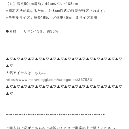
【Ｌ】着丈50cm肩袖丈44cmバスト108cm
※測定方法が異なるため、2-3cm以内の誤差が許容されます。
※モデルサイズ：身長165cm／体重45㎏ Ｓサイズ着用
●素材 リネン45％、綿55％
▲▽▲▽▲▽▲▽▲▽▲▽▲▽▲▽▲▽▲▽▲▽▲▽▲▽▲▽▲▽▲▽
▲▽
人気アイテムはこちら⇩⇩
https://www.meravioggi.com/categories/3675301
▲▽▲▽▲▽▲▽▲▽▲▽▲▽▲▽▲▽▲▽▲▽▲▽▲▽▲▽▲▽▲▽
▲▽
+-+-+-+-+-+-+-+-+-+-+-+-+-+-+-+-+-+-+-+-+-+-+
ご購入前に必ずこちらをご確認いただきご承諾の上ご購入ください。