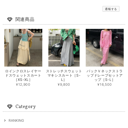
通報する
関連商品
ロインクロスレイヤー
ストレッチスウェット
バックＶネックストラ
ドスウェットスカート
マキシスカート［S-
ップドレープセットア
［XS-XL］
L］
ップ［S-L］
¥12,900
¥9,800
¥16,500
Category
RANKING