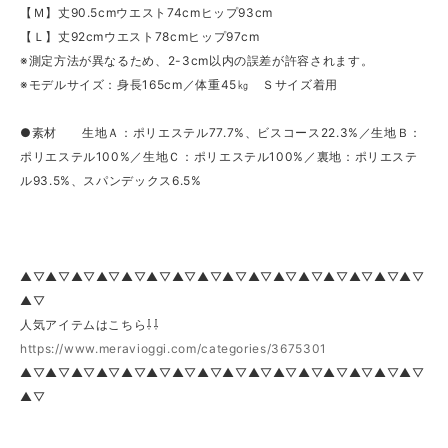
【Ｍ】丈90.5cmウエスト74cmヒップ93cm
【Ｌ】丈92cmウエスト78cmヒップ97cm
※測定方法が異なるため、2-3cm以内の誤差が許容されます。
※モデルサイズ：身長165cm／体重45㎏ Ｓサイズ着用
●素材 生地Ａ：ポリエステル77.7%、ビスコース22.3%／生地Ｂ：
ポリエステル100%／生地Ｃ：ポリエステル100%／裏地：ポリエステ
ル93.5%、スパンデックス6.5%
▲▽▲▽▲▽▲▽▲▽▲▽▲▽▲▽▲▽▲▽▲▽▲▽▲▽▲▽▲▽▲▽
▲▽
人気アイテムはこちら⇩⇩
https://www.meravioggi.com/categories/3675301
▲▽▲▽▲▽▲▽▲▽▲▽▲▽▲▽▲▽▲▽▲▽▲▽▲▽▲▽▲▽▲▽
▲▽