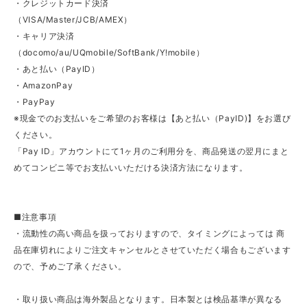
・クレジットカード決済
（VISA/Master/JCB/AMEX）
・キャリア決済
（docomo/au/UQmobile/SoftBank/Y!mobile）
・あと払い（PayID）
・AmazonPay
・PayPay
※現金でのお支払いをご希望のお客様は【あと払い（PayID)】をお選び
ください。
「Pay ID」アカウントにて1ヶ月のご利用分を、商品発送の翌月にまと
めてコンビニ等でお支払いいただける決済方法になります。
■注意事項
・流動性の高い商品を扱っておりますので、タイミングによっては 商
品在庫切れによりご注文キャンセルとさせていただく場合もございます
ので、予めご了承ください。
・取り扱い商品は海外製品となります。日本製とは検品基準が異なる