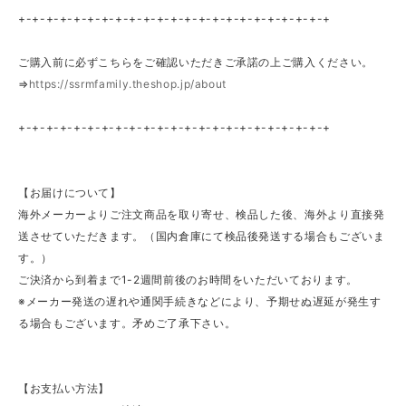
+-+-+-+-+-+-+-+-+-+-+-+-+-+-+-+-+-+-+-+-+-+-+
ご購入前に必ずこちらをご確認いただきご承諾の上ご購入ください。
⇒
https://ssrmfamily.theshop.jp/about
+-+-+-+-+-+-+-+-+-+-+-+-+-+-+-+-+-+-+-+-+-+-+
【お届けについて】
海外メーカーよりご注文商品を取り寄せ、検品した後、海外より直接発
送させていただきます。（国内倉庫にて検品後発送する場合もございま
す。）
ご決済から到着まで1-2週間前後のお時間をいただいております。
※メーカー発送の遅れや通関手続きなどにより、予期せぬ遅延が発生す
る場合もございます。矛めご了承下さい。
【お支払い方法】