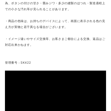
為、ボタンの付けの甘さ・畳みジワ・多少の縫製のほつれ・製造過程上
での小さな汚れ等が見られることがあります。
・商品の色味は、お持ちのデバイスによって、画面に表示される色の見
え方が実物と若干異なる場合がございます。
・イメージ違いやサイズ交換等、お客さまご都合による交換、返品はご
対応出来かねます。
管理番号：SK422