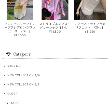
フレンチスリーブドレ
ストライプエンブロイ
シアーストライプラメ
ープフレアロングワン
ダリーシャツ［S-L］
リブニット［XS-L］
ピース［XS-L］
¥11,800
¥8,990
¥17,500
Category
RANKING
NEW COLLECTION A/W
NEW COLLECTION S/S
OUTER
COAT