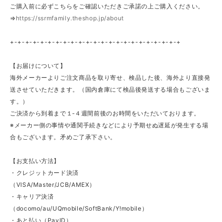
ご購入前に必ずこちらをご確認いただきご承諾の上ご購入ください。
⇒
https://ssrmfamily.theshop.jp/about
+-+-+-+-+-+-+-+-+-+-+-+-+-+-+-+-+-+-+-+-+-+-+
【お届けについて】
海外メーカーよりご注文商品を取り寄せ、検品した後、海外より直接発
送させていただきます。（国内倉庫にて検品後発送する場合もございま
す。）
ご決済から到着まで１‐４週間前後のお時間をいただいております。
※メーカー側の事情や通関手続きなどにより予期せぬ遅延が発生する場
合もございます。矛めご了承下さい。
【お支払い方法】
・クレジットカード決済
（VISA/Master/JCB/AMEX）
・キャリア決済
（docomo/au/UQmobile/SoftBank/Y!mobile）
・あと払い（PayID）