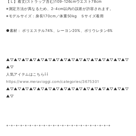
【Ｌ】着丈(ストラップ含む)109-126cmウエスト78cm
※測定方法が異なるため、2-4cm以内の誤差が許容されます。
※モデルサイズ：身長170cm／体重50kg Ｓサイズ着用
●素材： ポリエステル74%、レーヨン20%、ポリウレタン6%
▲▽▲▽▲▽▲▽▲▽▲▽▲▽▲▽▲▽▲▽▲▽▲▽▲▽▲▽▲▽▲▽
▲▽
人気アイテムはこちら⇩⇩
https://www.meravioggi.com/categories/3675301
▲▽▲▽▲▽▲▽▲▽▲▽▲▽▲▽▲▽▲▽▲▽▲▽▲▽▲▽▲▽▲▽
▲▽
+-+-+-+-+-+-+-+-+-+-+-+-+-+-+-+-+-+-+-+-+-+-+