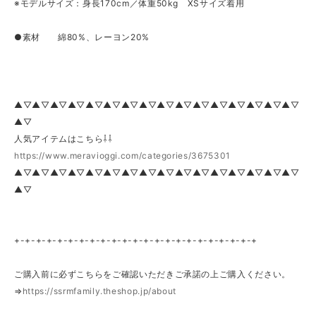
※モデルサイズ：身長170cm／体重50kg XSサイズ着用
●素材 綿80%、レーヨン20%
▲▽▲▽▲▽▲▽▲▽▲▽▲▽▲▽▲▽▲▽▲▽▲▽▲▽▲▽▲▽▲▽
▲▽
人気アイテムはこちら⇩⇩
https://www.meravioggi.com/categories/3675301
▲▽▲▽▲▽▲▽▲▽▲▽▲▽▲▽▲▽▲▽▲▽▲▽▲▽▲▽▲▽▲▽
▲▽
+-+-+-+-+-+-+-+-+-+-+-+-+-+-+-+-+-+-+-+-+-+-+
ご購入前に必ずこちらをご確認いただきご承諾の上ご購入ください。
⇒
https://ssrmfamily.theshop.jp/about