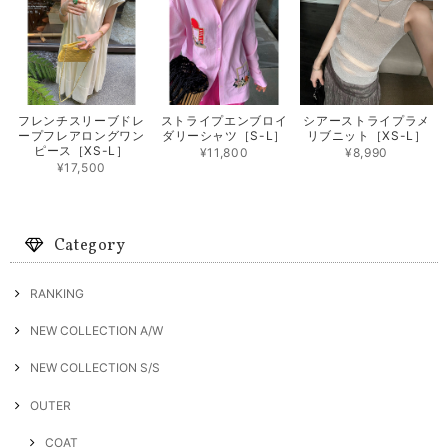
フレンチスリーブドレ
ストライプエンブロイ
シアーストライプラメ
ープフレアロングワン
ダリーシャツ［S-L］
リブニット［XS-L］
ピース［XS-L］
¥11,800
¥8,990
¥17,500
Category
RANKING
NEW COLLECTION A/W
NEW COLLECTION S/S
OUTER
COAT