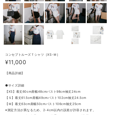
コンセプトルーズＴシャツ［XS-Ｍ］
¥11,000
【商品詳細】
●サイズ詳細
【XS】着丈60cm肩幅48cmバスト98cm袖丈24cm
【Ｓ】着丈61.5cm肩幅49cmバスト102cm袖丈24.5cm
【Ｍ】着丈63cm肩幅50cmバスト106cm袖丈25cm
※測定方法が異なるため、2-4cm以内の誤差が許容されます。