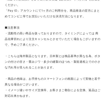
ください。
「Pay ID」アカウントにて1ヶ月のご利用分を、商品発送の翌月にまと
めてコンビニ等でお支払いいただける決済方法になります。
■注意事項
・流動性の高い商品を扱っておりますので、タイミングによっては 商
品在庫切れにより注文キャンセルとさせていただく場合もございますの
で、予めご了承ください。
・こちらは海外製品となります。日本製とは検品基準が異なる為、ボタ
ンの付けの甘さ・畳みジワ・多少の縫製のほつれ・製造過程上での小さ
な汚れ等が見られることがあります。
・商品の色味は、お手持ちのスマートフォンの画面によって実物と若干
異なる場合がございます。
・イメージ違いやサイズ交換等、お客さまご都合による交換、返品はご
対応出来かねます。