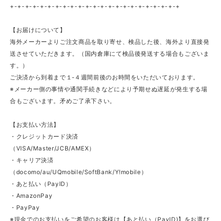
+-+-+-+-+-+-+-+-+-+-+-+-+-+-+-+-+-+-+-+-+-+-+
【お届けについて】
海外メーカーよりご注文商品を取り寄せ、検品した後、海外より直接発
送させていただきます。（国内倉庫にて検品後発送する場合もございま
す。）
ご決済から到着まで１‐４週間前後のお時間をいただいております。
※メーカー側の事情や通関手続きなどにより予期せぬ遅延が発生する場
合もございます。矛めご了承下さい。
【お支払い方法】
・クレジットカード決済
（VISA/Master/JCB/AMEX）
・キャリア決済
（docomo/au/UQmobile/SoftBank/Y!mobile）
・あと払い（PayID）
・AmazonPay
・PayPay
※現金でのお支払いをご希望のお客様は【あと払い（PayID)】をお選び