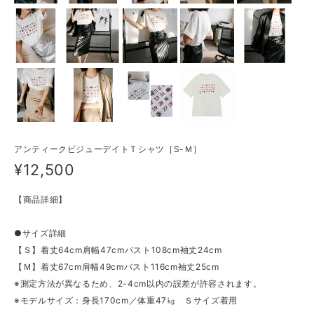
アンティークビジューデイトＴシャツ［S-Ｍ］
¥12,500
【商品詳細】
●サイズ詳細
【Ｓ】着丈64cm肩幅47cmバスト108cm袖丈24cm
【Ｍ】着丈67cm肩幅49cmバスト116cm袖丈25cm
※測定方法が異なるため、2-4cm以内の誤差が許容されます。
※モデルサイズ：身長170cm／体重47㎏ Ｓサイズ着用