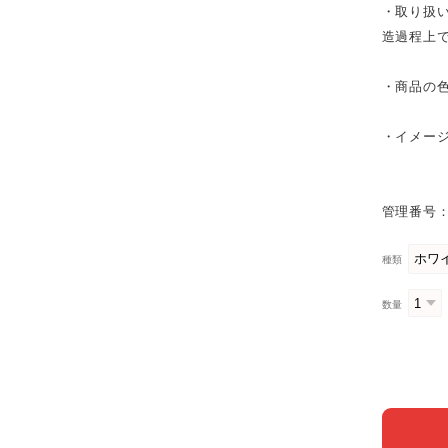
・取り扱
造過程上
・商品の
・イメー
管理番号：
種類
数量