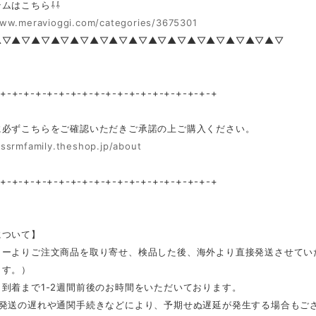
ムはこちら⇩⇩
www.meravioggi.com/categories/3675301
▲▽▲▽▲▽▲▽▲▽▲▽▲▽▲▽▲▽▲▽▲▽▲▽▲▽▲▽▲▽
-+-+-+-+-+-+-+-+-+-+-+-+-+-+-+-+-+-+-+
に必ずこちらをご確認いただきご承諾の上ご購入ください。
/ssrmfamily.theshop.jp/about
-+-+-+-+-+-+-+-+-+-+-+-+-+-+-+-+-+-+-+
について】
カーよりご注文商品を取り寄せ、検品した後、海外より直接発送させてい
ます。）
到着まで1-2週間前後のお時間をいただいております。
ー発送の遅れや通関手続きなどにより、予期せぬ遅延が発生する場合もご