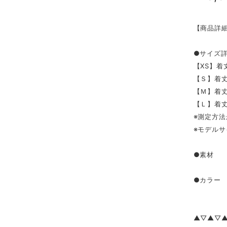
【商品詳
●サイズ
【XS】着丈
【Ｓ】着丈5
【Ｍ】着丈5
【Ｌ】着丈5
※測定方法
※モデルサ
●素材 綿
●カラー
▲▽▲▽