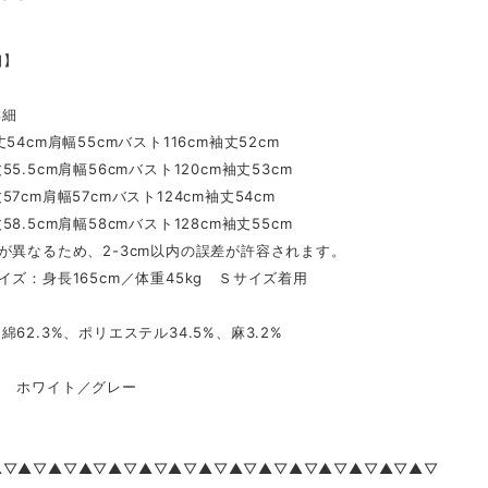
細】
詳細
54cm肩幅55cmバスト116cm袖丈52cm
5.5cm肩幅56cmバスト120cm袖丈53cm
7cm肩幅57cmバスト124cm袖丈54cm
8.5cm肩幅58cmバスト128cm袖丈55cm
が異なるため、2-3cm以内の誤差が許容されます。
イズ：身長165cm／体重45kg Ｓサイズ着用
62.3%、ポリエステル34.5%、麻3.2%
 ホワイト／グレー
▲▽▲▽▲▽▲▽▲▽▲▽▲▽▲▽▲▽▲▽▲▽▲▽▲▽▲▽▲▽