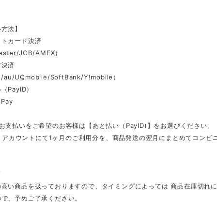
い方法】
ットカード決済
aster/JCB/AMEX）
ア決済
au/UQmobile/SoftBank/Y!mobile）
（PayID）
Pay
お支払いをご希望のお客様は【あと払い（PayID)】をお選びください。
ID」アカウントにて1ヶ月のご利用分を、商品発送の翌月にまとめてコン
項
の高い商品を扱っておりますので、タイミングによっては 商品在庫切れ
ので、予めご了承ください。