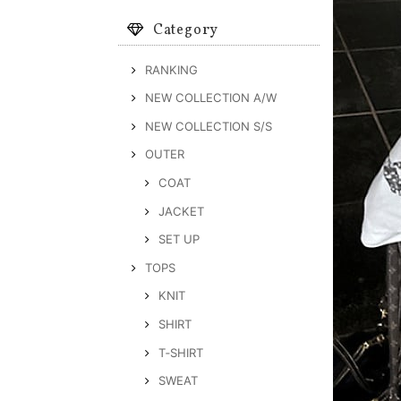
Category
RANKING
NEW COLLECTION A/W
NEW COLLECTION S/S
OUTER
COAT
JACKET
SET UP
TOPS
KNIT
SHIRT
T‐SHIRT
SWEAT