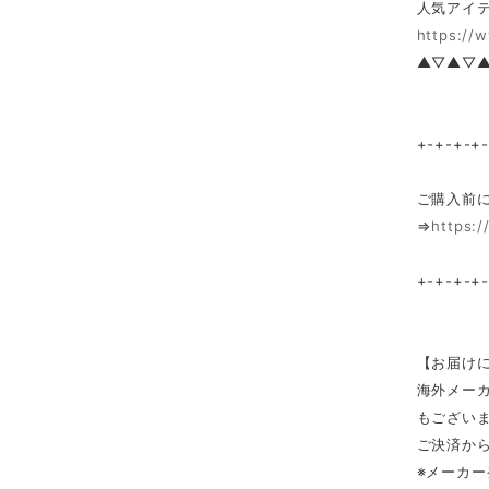
人気アイテ
https://
▲▽▲▽
+-+-+-+
ご購入前
⇒
https:/
+-+-+-+
【お届け
海外メー
もござい
ご決済から
※メーカ