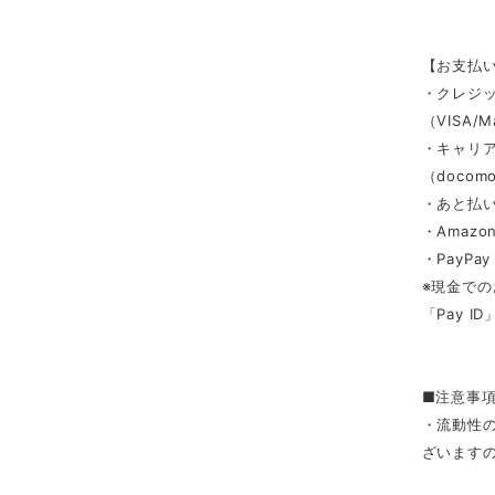
【お支払
・クレジ
（VISA/M
・キャリ
（docomo/
・あと払い
・Amazon
・PayPay
※現金での
「Pay 
■注意事
・流動性
ざいます