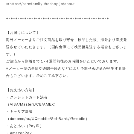
⇒
https://ssrmfamily.theshop.jp/about
+-+-+-+-+-+-+-+-+-+-+-+-+-+-+-+-+-+-+-+-+-+-+
【お届けについて】
海外メーカーよりご注文商品を取り寄せ、検品した後、海外より直接発
送させていただきます。（国内倉庫にて検品後発送する場合もございま
す。）
ご決済から到着まで１‐４週間前後のお時間をいただいております。
※メーカー側の事情や通関手続きなどにより予期せぬ遅延が発生する場
合もございます。矛めご了承下さい。
【お支払い方法】
・クレジットカード決済
（VISA/Master/JCB/AMEX）
・キャリア決済
（docomo/au/UQmobile/SoftBank/Y!mobile）
・あと払い（PayID）
・AmazonPay