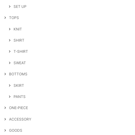
SET UP
TOPS
KNIT
SHIRT
T‐SHIRT
SWEAT
BOTTOMS
SKIRT
PANTS
ONE‐PIECE
ACCESSORY
GOODS