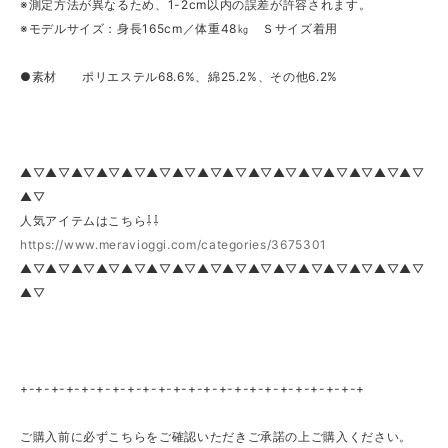
※測定方法が異なるため、1-2cm以内の誤差が許容されます。
※モデルサイズ：身長165cm／体重48㎏ Ｓサイズ着用
●素材 ポリエステル68.6%、綿25.2%、その他6.2%
▲▽▲▽▲▽▲▽▲▽▲▽▲▽▲▽▲▽▲▽▲▽▲▽▲▽▲▽▲▽▲▽
▲▽
人気アイテムはこちら⇩⇩
https://www.meravioggi.com/categories/3675301
▲▽▲▽▲▽▲▽▲▽▲▽▲▽▲▽▲▽▲▽▲▽▲▽▲▽▲▽▲▽▲▽
▲▽
+-+-+-+-+-+-+-+-+-+-+-+-+-+-+-+-+-+-+-+-+-+-+
ご購入前に必ずこちらをご確認いただきご承諾の上ご購入ください。