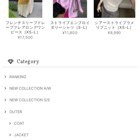
フレンチスリーブドレ
ストライプエンブロイ
シアーストライプラメ
ープフレアロングワン
ダリーシャツ［S-L］
リブニット［XS-L］
ピース［XS-L］
¥11,800
¥8,990
¥17,500
Category
RANKING
NEW COLLECTION A/W
NEW COLLECTION S/S
OUTER
COAT
JACKET