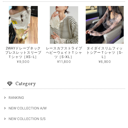
2WAYドレープネック
レースカフストライプ
タイダイスリムフィッ
ブレスレットスリーブ
ヘビーウェイトＴシャ
トシアーＴシャツ［S-
Ｔシャツ［XS-L］
ツ［S-XL］
L］
¥9,500
¥11,800
¥6,900
Category
RANKING
NEW COLLECTION A/W
NEW COLLECTION S/S