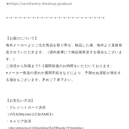
⇒
https://ssrmfamily.theshop.jp/about
+-+-+-+-+-+-+-+-+-+-+-+-+-+-+-+-+-+-+-+-+-+-+
【お届けについて】
海外メーカーよりご注文商品を取り寄せ、検品した後、海外より直接発
送させていただきます。（国内倉庫にて検品後発送する場合もございま
す。）
ご決済から到着まで1-2週間前後のお時間をいただいております。
※メーカー発送の遅れや通関手続きなどにより、予期せぬ遅延が発生す
る場合もございます。矛めご了承下さい。
【お支払い方法】
・クレジットカード決済
（VISA/Master/JCB/AMEX）
・キャリア決済
（docomo/au/UQmobile/SoftBank/Y!mobile）