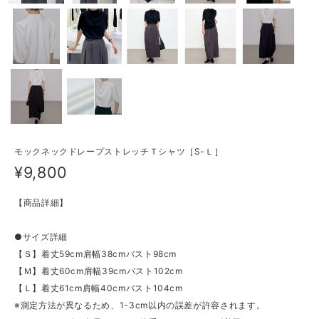
モックネックドレープストレッチＴシャツ［S-Ｌ］
¥9,800
【商品詳細】
●サイズ詳細
【Ｓ】着丈59cm肩幅38cmバスト98cm
【Ｍ】着丈60cm肩幅39cmバスト102cm
【Ｌ】着丈61cm肩幅40cmバスト104cm
※測定方法が異なるため、1-3cm以内の誤差が許容されます。