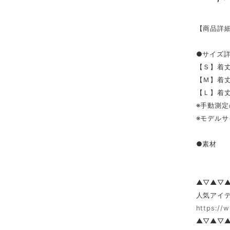
【商品詳
●サイズ
【Ｓ】着丈4
【Ｍ】着丈4
【Ｌ】着丈4
※手動測定
※モデルサ
●素材 ポ
▲▽▲▽
人気アイテ
https://
▲▽▲▽