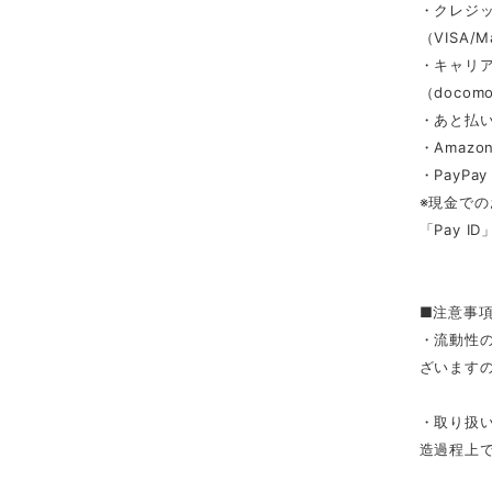
・クレジ
（VISA/M
・キャリ
（docomo/
・あと払い
・Amazon
・PayPay
※現金での
「Pay 
■注意事
・流動性
ざいます
・取り扱
造過程上