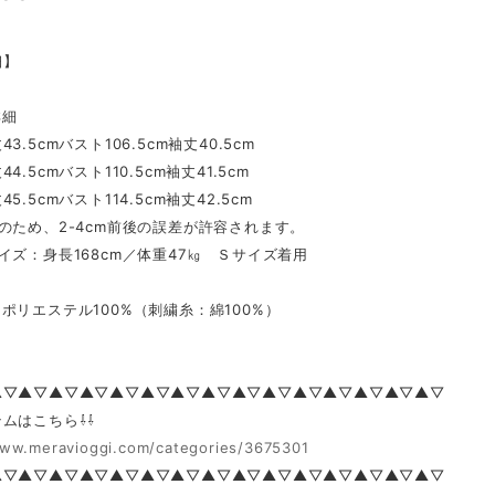
細】
詳細
3.5cmバスト106.5cm袖丈40.5cm
4.5cmバスト110.5cm袖丈41.5cm
5.5cmバスト114.5cm袖丈42.5cm
のため、2-4cm前後の誤差が許容されます。
イズ：身長168cm／体重47㎏ Ｓサイズ着用
リエステル100%（刺繍糸：綿100%）
▲▽▲▽▲▽▲▽▲▽▲▽▲▽▲▽▲▽▲▽▲▽▲▽▲▽▲▽▲▽
ムはこちら⇩⇩
www.meravioggi.com/categories/3675301
▲▽▲▽▲▽▲▽▲▽▲▽▲▽▲▽▲▽▲▽▲▽▲▽▲▽▲▽▲▽