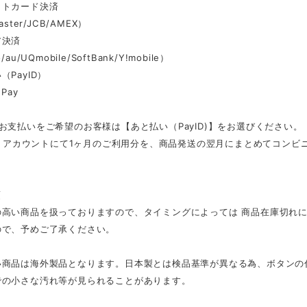
ットカード決済
aster/JCB/AMEX）
ア決済
au/UQmobile/SoftBank/Y!mobile）
（PayID）
Pay
お支払いをご希望のお客様は【あと払い（PayID)】をお選びください。
ID」アカウントにて1ヶ月のご利用分を、商品発送の翌月にまとめてコン
項
の高い商品を扱っておりますので、タイミングによっては 商品在庫切れ
ので、予めご了承ください。
い商品は海外製品となります。日本製とは検品基準が異なる為、ボタンの
での小さな汚れ等が見られることがあります。