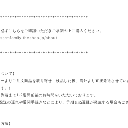
-+-+-+-+-+-+-+-+-+-+-+-+-+-+-+-+-+-+-+
に必ずこちらをご確認いただきご承諾の上ご購入ください。
/ssrmfamily.theshop.jp/about
-+-+-+-+-+-+-+-+-+-+-+-+-+-+-+-+-+-+-+
について】
カーよりご注文商品を取り寄せ、検品した後、海外より直接発送させてい
ます。）
到着まで1-2週間前後のお時間をいただいております。
ー発送の遅れや通関手続きなどにより、予期せぬ遅延が発生する場合もご
い方法】