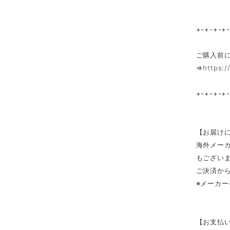
+-+-+-+
ご購入前
⇒
https:/
+-+-+-+
【お届け
海外メー
もござい
ご決済から
※メーカ
【お支払