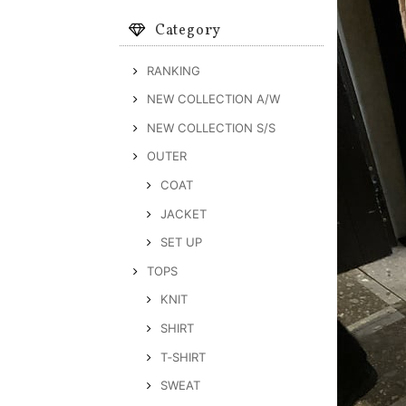
Category
RANKING
NEW COLLECTION A/W
NEW COLLECTION S/S
OUTER
COAT
JACKET
SET UP
TOPS
KNIT
SHIRT
T‐SHIRT
SWEAT