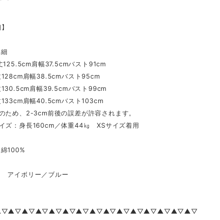
細】
詳細
125.5cm肩幅37.5cmバスト91cm
28cm肩幅38.5cmバスト95cm
30.5cm肩幅39.5cmバスト99cm
33cm肩幅40.5cmバスト103cm
のため、2-3cm前後の誤差が許容されます。
イズ：身長160cm／体重44㎏ XSサイズ着用
100%
 アイボリー／ブルー
▲▽▲▽▲▽▲▽▲▽▲▽▲▽▲▽▲▽▲▽▲▽▲▽▲▽▲▽▲▽