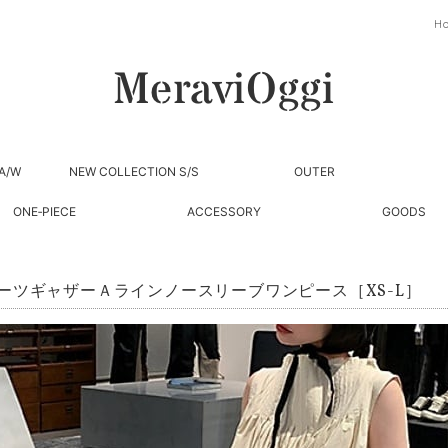
H
A/W
NEW COLLECTION S/S
OUTER
ONE‐PIECE
ACCESSORY
GOODS
ーツギャザーＡラインノースリーブワンピース［XS-L］