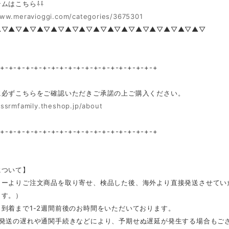
ムはこちら⇩⇩
www.meravioggi.com/categories/3675301
▲▽▲▽▲▽▲▽▲▽▲▽▲▽▲▽▲▽▲▽▲▽▲▽▲▽▲▽▲▽
-+-+-+-+-+-+-+-+-+-+-+-+-+-+-+-+-+-+-+
に必ずこちらをご確認いただきご承諾の上ご購入ください。
/ssrmfamily.theshop.jp/about
-+-+-+-+-+-+-+-+-+-+-+-+-+-+-+-+-+-+-+
について】
カーよりご注文商品を取り寄せ、検品した後、海外より直接発送させてい
ます。）
到着まで1-2週間前後のお時間をいただいております。
ー発送の遅れや通関手続きなどにより、予期せぬ遅延が発生する場合もご