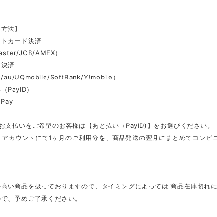
い方法】
ットカード決済
aster/JCB/AMEX）
ア決済
au/UQmobile/SoftBank/Y!mobile）
（PayID）
Pay
お支払いをご希望のお客様は【あと払い（PayID)】をお選びください。
ID」アカウントにて1ヶ月のご利用分を、商品発送の翌月にまとめてコン
項
の高い商品を扱っておりますので、タイミングによっては 商品在庫切れ
ので、予めご了承ください。