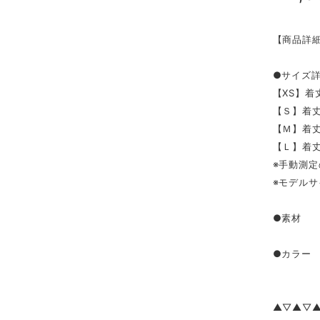
【商品詳
●サイズ
【XS】着丈
【Ｓ】着丈1
【Ｍ】着丈1
【Ｌ】着丈1
※手動測定
※モデルサ
●素材 綿
●カラー
▲▽▲▽