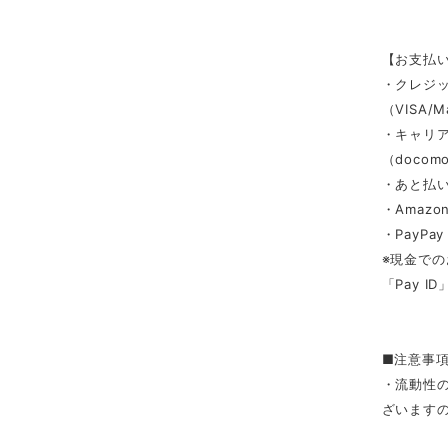
【お支払
・クレジ
（VISA/M
・キャリ
（docomo/
・あと払い
・Amazon
・PayPay
※現金での
「Pay 
■注意事
・流動性
ざいます