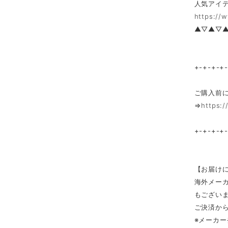
人気アイテ
https://
▲▽▲▽
+-+-+-+
ご購入前
⇒
https:/
+-+-+-+
【お届け
海外メー
もござい
ご決済から
※メーカ