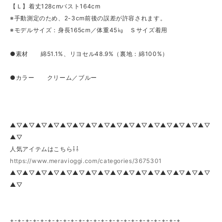
【Ｌ】着丈128cmバスト164cm
※手動測定のため、2-3cm前後の誤差が許容されます。
※モデルサイズ：身長165cm／体重45㎏ Ｓサイズ着用
●素材 綿51.1%、リヨセル48.9%（裏地：綿100%）
●カラー クリーム／ブルー
▲▽▲▽▲▽▲▽▲▽▲▽▲▽▲▽▲▽▲▽▲▽▲▽▲▽▲▽▲▽▲▽
▲▽
人気アイテムはこちら⇩⇩
https://www.meravioggi.com/categories/3675301
▲▽▲▽▲▽▲▽▲▽▲▽▲▽▲▽▲▽▲▽▲▽▲▽▲▽▲▽▲▽▲▽
▲▽
+-+-+-+-+-+-+-+-+-+-+-+-+-+-+-+-+-+-+-+-+-+-+