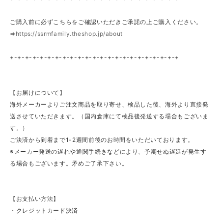
ご購入前に必ずこちらをご確認いただきご承諾の上ご購入ください。
⇒
https://ssrmfamily.theshop.jp/about
+-+-+-+-+-+-+-+-+-+-+-+-+-+-+-+-+-+-+-+-+-+-+
【お届けについて】
海外メーカーよりご注文商品を取り寄せ、検品した後、海外より直接発
送させていただきます。（国内倉庫にて検品後発送する場合もございま
す。）
ご決済から到着まで1-2週間前後のお時間をいただいております。
※メーカー発送の遅れや通関手続きなどにより、予期せぬ遅延が発生す
る場合もございます。矛めご了承下さい。
【お支払い方法】
・クレジットカード決済