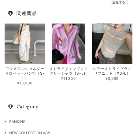
通報する
関連商品
アシメワンショルダー
ストライプエンブロイ
シアーストライプラメ
サロペットパンツ［S-
ダリーシャツ［S-L］
リブニット［XS-L］
L］
¥11,800
¥8,990
¥13,900
Category
RANKING
NEW COLLECTION A/W