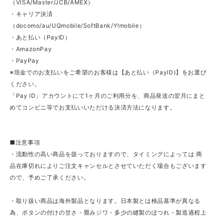
（VISA/Master/JCB/AMEX）
・キャリア決済
（docomo/au/UQmobile/SoftBank/Y!mobile）
・あと払い（PayID）
・AmazonPay
・PayPay
※現金でのお支払いをご希望のお客様は【あと払い（PayID)】をお選び
ください。
「Pay ID」アカウントにて1ヶ月のご利用分を、商品発送の翌月にまと
めてコンビニ等でお支払いいただける決済方法になります。
■注意事項
・流動性の高い商品を扱っておりますので、タイミングによっては 商
品在庫切れによりご注文キャンセルとさせていただく場合もございます
ので、予めご了承ください。
・取り扱い商品は海外製品となります。日本製とは検品基準が異なる
為、ボタンの付けの甘さ・畳みジワ・多少の縫製のほつれ・製造過程上