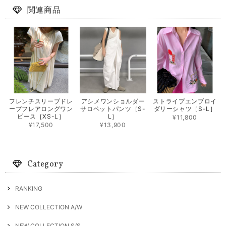
関連商品
フレンチスリーブドレ
アシメワンショルダー
ストライプエンブロイ
ープフレアロングワン
サロペットパンツ［S-
ダリーシャツ［S-L］
ピース［XS-L］
L］
¥11,800
¥17,500
¥13,900
Category
RANKING
NEW COLLECTION A/W
NEW COLLECTION S/S