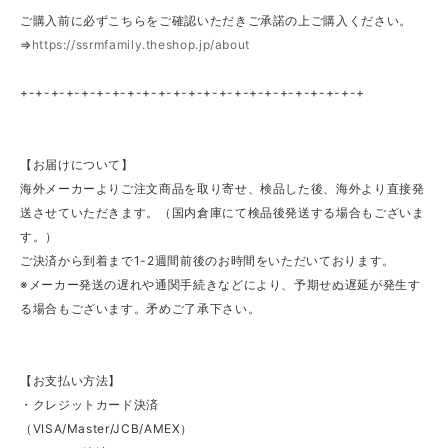
ご購入前に必ずこちらをご確認いただきご承諾の上ご購入ください。
⇒
https://ssrmfamily.theshop.jp/about
+-+-+-+-+-+-+-+-+-+-+-+-+-+-+-+-+-+-+-+-+-+-+
【お届けについて】
海外メーカーよりご注文商品を取り寄せ、検品した後、海外より直接発
送させていただきます。（国内倉庫にて検品後発送する場合もございま
す。）
ご決済から到着まで1-2週間前後のお時間をいただいております。
※メーカー発送の遅れや通関手続きなどにより、予期せぬ遅延が発生す
る場合もございます。矛めご了承下さい。
【お支払い方法】
・クレジットカード決済
（VISA/Master/JCB/AMEX）