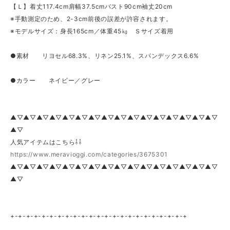
【Ｌ】着丈117.4cm肩幅37.5cmバスト90cm袖丈20cm
※手動測定のため、2-3cm前後の誤差が許容されます。
※モデルサイズ：身長165cm／体重45㎏ Ｓサイズ着用
●素材 リヨセル68.3%、リネン25.1%、スパンデックス6.6%
●カラー ネイビー／グレー
▲▽▲▽▲▽▲▽▲▽▲▽▲▽▲▽▲▽▲▽▲▽▲▽▲▽▲▽▲▽▲▽
▲▽
人気アイテムはこちら⇩⇩
https://www.meravioggi.com/categories/3675301
▲▽▲▽▲▽▲▽▲▽▲▽▲▽▲▽▲▽▲▽▲▽▲▽▲▽▲▽▲▽▲▽
▲▽
+-+-+-+-+-+-+-+-+-+-+-+-+-+-+-+-+-+-+-+-+-+-+