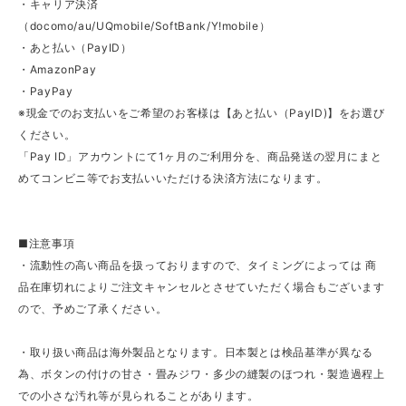
・キャリア決済
（docomo/au/UQmobile/SoftBank/Y!mobile）
・あと払い（PayID）
・AmazonPay
・PayPay
※現金でのお支払いをご希望のお客様は【あと払い（PayID)】をお選び
ください。
「Pay ID」アカウントにて1ヶ月のご利用分を、商品発送の翌月にまと
めてコンビニ等でお支払いいただける決済方法になります。
■注意事項
・流動性の高い商品を扱っておりますので、タイミングによっては 商
品在庫切れによりご注文キャンセルとさせていただく場合もございます
ので、予めご了承ください。
・取り扱い商品は海外製品となります。日本製とは検品基準が異なる
為、ボタンの付けの甘さ・畳みジワ・多少の縫製のほつれ・製造過程上
での小さな汚れ等が見られることがあります。