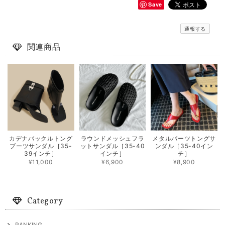
Save
通報する
関連商品
カデナバックルトング
ラウンドメッシュフラ
メタルパーツトングサ
ブーツサンダル［35-
ットサンダル［35-40
ンダル［35-40イン
39インチ］
インチ］
チ］
¥11,000
¥6,900
¥8,900
Category
RANKING