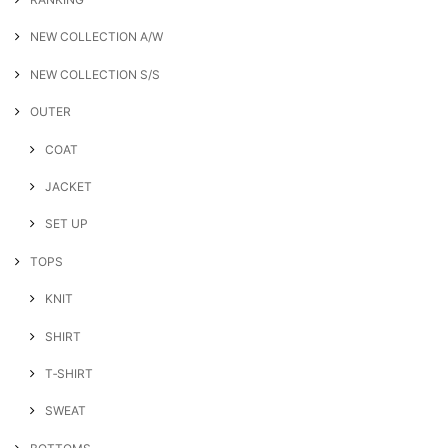
NEW COLLECTION A/W
NEW COLLECTION S/S
OUTER
COAT
JACKET
SET UP
TOPS
KNIT
SHIRT
T‐SHIRT
SWEAT