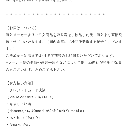
⇒
https://ssrmfamily.theshop.jp/about
+-+-+-+-+-+-+-+-+-+-+-+-+-+-+-+-+-+-+-+-+-+-+
【お届けについて】
海外メーカーよりご注文商品を取り寄せ、検品した後、海外より直接発
送させていただきます。（国内倉庫にて検品後発送する場合もございま
す。）
ご決済から到着まで１‐４週間前後のお時間をいただいております。
※メーカー側の事情や通関手続きなどにより予期せぬ遅延が発生する場
合もございます。矛めご了承下さい。
【お支払い方法】
・クレジットカード決済
（VISA/Master/JCB/AMEX）
・キャリア決済
（docomo/au/UQmobile/SoftBank/Y!mobile）
・あと払い（PayID）
・AmazonPay