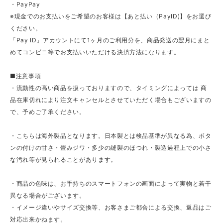
・PayPay
※現金でのお支払いをご希望のお客様は【あと払い（PayID)】をお選び
ください。
「Pay ID」アカウントにて1ヶ月のご利用分を、商品発送の翌月にまと
めてコンビニ等でお支払いいただける決済方法になります。
■注意事項
・流動性の高い商品を扱っておりますので、タイミングによっては 商
品在庫切れにより注文キャンセルとさせていただく場合もございますの
で、予めご了承ください。
・こちらは海外製品となります。日本製とは検品基準が異なる為、ボタ
ンの付けの甘さ・畳みジワ・多少の縫製のほつれ・製造過程上での小さ
な汚れ等が見られることがあります。
・商品の色味は、お手持ちのスマートフォンの画面によって実物と若干
異なる場合がございます。
・イメージ違いやサイズ交換等、お客さまご都合による交換、返品はご
対応出来かねます。