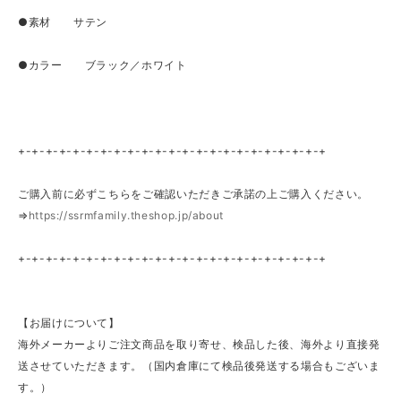
●素材 サテン
●カラー ブラック／ホワイト
+-+-+-+-+-+-+-+-+-+-+-+-+-+-+-+-+-+-+-+-+-+-+
ご購入前に必ずこちらをご確認いただきご承諾の上ご購入ください。
⇒
https://ssrmfamily.theshop.jp/about
+-+-+-+-+-+-+-+-+-+-+-+-+-+-+-+-+-+-+-+-+-+-+
【お届けについて】
海外メーカーよりご注文商品を取り寄せ、検品した後、海外より直接発
送させていただきます。（国内倉庫にて検品後発送する場合もございま
す。）