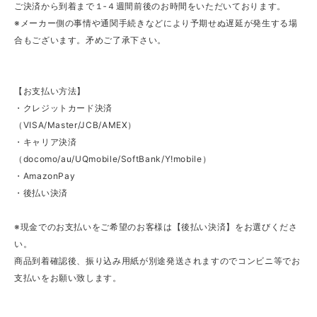
ご決済から到着まで１‐４週間前後のお時間をいただいております。
※メーカー側の事情や通関手続きなどにより予期せぬ遅延が発生する場
合もございます。矛めご了承下さい。
【お支払い方法】
・クレジットカード決済
（VISA/Master/JCB/AMEX）
・キャリア決済
（docomo/au/UQmobile/SoftBank/Y!mobile）
・AmazonPay
・後払い決済
※現金でのお支払いをご希望のお客様は【後払い決済】をお選びくださ
い。
商品到着確認後、振り込み用紙が別途発送されますのでコンビニ等でお
支払いをお願い致します。