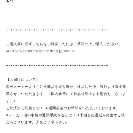
▲▽
+-+-+-+-+-+-+-+-+-+-+-+-+-+-+-+-+-+-+-+-+-+-+
ご購入前に必ずこちらをご確認いただきご承諾の上ご購入ください。
⇒
https://ssrmfamily.theshop.jp/about
+-+-+-+-+-+-+-+-+-+-+-+-+-+-+-+-+-+-+-+-+-+-+
【お届けについて】
海外メーカーよりご注文商品を取り寄せ、検品した後、海外より直接発
送させていただきます。（国内倉庫にて検品後発送する場合もございま
す。）
ご決済から到着まで１‐４週間前後のお時間をいただいております。
※メーカー側の事情や通関手続きなどにより予期せぬ遅延が発生する場
合もございます。矛めご了承下さい。