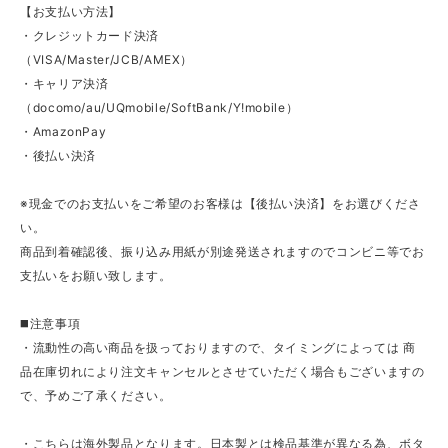
【お支払い方法】
・クレジットカード決済
（VISA/Master/JCB/AMEX）
・キャリア決済
（docomo/au/UQmobile/SoftBank/Y!mobile）
・AmazonPay
・後払い決済
※現金でのお支払いをご希望のお客様は【後払い決済】をお選びくださ
い。
商品到着確認後、振り込み用紙が別途発送されますのでコンビニ等でお
支払いをお願い致します。
◼️注意事項
・流動性の高い商品を扱っておりますので、タイミングによっては 商
品在庫切れにより注文キャンセルとさせていただく場合もございますの
で、予めご了承ください。
・こちらは海外製品となります。日本製とは検品基準が異なる為、ボタ