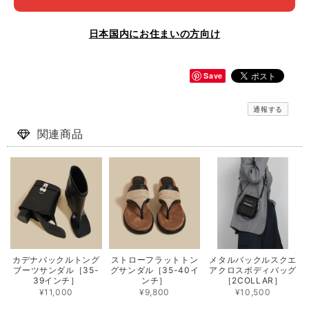
日本国内にお住まいの方向け
Save
通報する
関連商品
カデナバックルトング
ストローフラットトン
メタルバックルスクエ
ブーツサンダル［35-
グサンダル［35-40イ
アクロスボディバッグ
39インチ］
ンチ］
［2COLLAR］
¥11,000
¥9,800
¥10,500