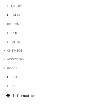
T‐SHIRT
SWEAT
BOTTOMS
SKIRT
PANTS
ONE‐PIECE
ACCESSORY
GOODS
SHOES
BAG
Information