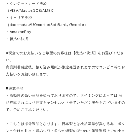
・クレジットカード決済
（VISA/Master/JCB/AMEX）
・キャリア決済
（docomo/au/UQmobile/SoftBank/Y!mobile）
・AmazonPay
・後払い決済
※現金でのお支払いをご希望のお客様は【後払い決済】をお選びくださ
い。
商品到着確認後、振り込み用紙が別途発送されますのでコンビニ等でお
支払いをお願い致します。
◼️注意事項
・流動性の高い商品を扱っておりますので、タイミングによっては 商
品在庫切れにより注文キャンセルとさせていただく場合もございますの
で、予めご了承ください。
・こちらは海外製品となります。日本製とは検品基準が異なる為、ボタ
ンの付けの甘さ・畳みジワ・多少の縫製のほつれ・製造過程上での小さ