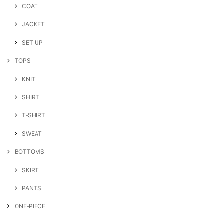
COAT
JACKET
SET UP
TOPS
KNIT
SHIRT
T‐SHIRT
SWEAT
BOTTOMS
SKIRT
PANTS
ONE‐PIECE