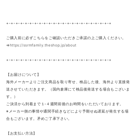
+-+-+-+-+-+-+-+-+-+-+-+-+-+-+-+-+-+-+-+-+-+-+
ご購入前に必ずこちらをご確認いただきご承諾の上ご購入ください。
⇒
https://ssrmfamily.theshop.jp/about
+-+-+-+-+-+-+-+-+-+-+-+-+-+-+-+-+-+-+-+-+-+-+
【お届けについて】
海外メーカーよりご注文商品を取り寄せ、検品した後、海外より直接発
送させていただきます。（国内倉庫にて検品後発送する場合もございま
す。）
ご決済から到着まで１‐４週間前後のお時間をいただいております。
※メーカー側の事情や通関手続きなどにより予期せぬ遅延が発生する場
合もございます。矛めご了承下さい。
【お支払い方法】