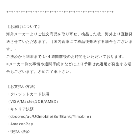
+-+-+-+-+-+-+-+-+-+-+-+-+-+-+-+-+-+-+-+-+-+-+
【お届けについて】
海外メーカーよりご注文商品を取り寄せ、検品した後、海外より直接発
送させていただきます。（国内倉庫にて検品後発送する場合もございま
す。）
ご決済から到着まで１‐４週間前後のお時間をいただいております。
※メーカー側の事情や通関手続きなどにより予期せぬ遅延が発生する場
合もございます。矛めご了承下さい。
【お支払い方法】
・クレジットカード決済
（VISA/Master/JCB/AMEX）
・キャリア決済
（docomo/au/UQmobile/SoftBank/Y!mobile）
・AmazonPay
・後払い決済