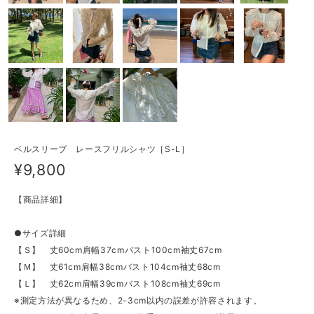
ベルスリーブ レースフリルシャツ［S-L］
¥9,800
【商品詳細】
●サイズ詳細
【Ｓ】 丈60cm肩幅37cmバスト100cm袖丈67cm
【Ｍ】 丈61cm肩幅38cmバスト104cm袖丈68cm
【Ｌ】 丈62cm肩幅39cmバスト108cm袖丈69cm
※測定方法が異なるため、2-3cm以内の誤差が許容されます。