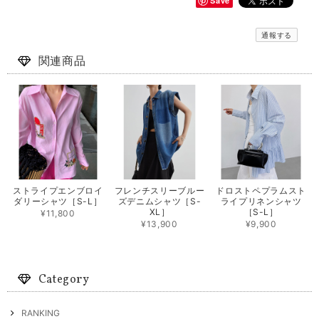
Save
通報する
関連商品
ストライプエンブロイ
フレンチスリーブルー
ドロストペプラムスト
ダリーシャツ［S-L］
ズデニムシャツ［S-
ライプリネンシャツ
XL］
［S-L］
¥11,800
¥13,900
¥9,900
Category
RANKING