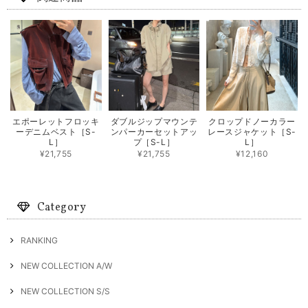
エポーレットフロッキ
ダブルジップマウンテ
クロップドノーカラー
ーデニムベスト［S-
ンパーカーセットアッ
レースジャケット［S-
L］
プ［S-L］
L］
¥21,755
¥21,755
¥12,160
Category
RANKING
NEW COLLECTION A/W
NEW COLLECTION S/S