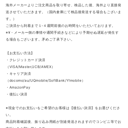
海外メーカーよりご注文商品を取り寄せ、検品した後、海外より直接発
送させていただきます。（国内倉庫にて検品後発送する場合もございま
す。）
ご決済から到着まで１‐４週間前後のお時間をいただいております。
※¥・メーカー側の事情や通関手続きなどにより予期せぬ遅延が発生す
る場合もございます。矛めご了承下さい。
【お支払い方法】
・クレジットカード決済
（VISA/Master/JCB/AMEX）
・キャリア決済
（docomo/au/UQmobile/SoftBank/Y!mobile）
・AmazonPay
・後払い決済
※現金でのお支払いをご希望のお客様は【後払い決済】をお選びくださ
い。
商品到着確認後、振り込み用紙が別途発送されますのでコンビニ等でお