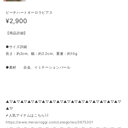
ピーチハートオーロラピアス
¥2,900
【商品詳細】
●サイズ詳細
長さ：約2cm、幅：約2.2cm、重量：約10g
●素材 合金、イミテーションパール
▲▽▲▽▲▽▲▽▲▽▲▽▲▽▲▽▲▽▲▽▲▽▲▽▲▽▲▽▲▽▲▽
▲▽
✔人気アイテムはこちら⇩⇩
https://www.meravioggi.com/categories/3675301