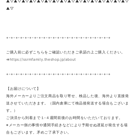
▲▽▲▽▲▽▲▽▲▽▲▽▲▽▲▽▲▽▲▽▲▽▲▽▲▽▲▽▲▽▲▽
▲▽
+-+-+-+-+-+-+-+-+-+-+-+-+-+-+-+-+-+-+-+-+-+-+
ご購入前に必ずこちらをご確認いただきご承諾の上ご購入ください。
⇒
https://ssrmfamily.theshop.jp/about
+-+-+-+-+-+-+-+-+-+-+-+-+-+-+-+-+-+-+-+-+-+-+
【お届けについて】
海外メーカーよりご注文商品を取り寄せ、検品した後、海外より直接発
送させていただきます。（国内倉庫にて検品後発送する場合もございま
す。）
ご決済から到着まで１‐４週間前後のお時間をいただいております。
※メーカー側の事情や通関手続きなどにより予期せぬ遅延が発生する場
合もございます。矛めご了承下さい。