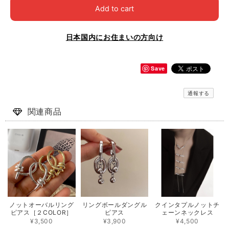
Add to cart
日本国内にお住まいの方向け
Save
通報する
関連商品
ノットオーバルリング
リングボールダングル
クインタプルノットチ
ピアス［２COLOR］
ピアス
ェーンネックレス
¥3,500
¥3,900
¥4,500