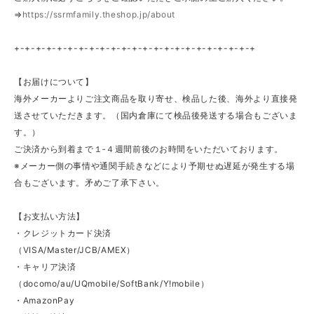
⇒
https://ssrmfamily.theshop.jp/about
+-+-+-+-+-+-+-+-+-+-+-+-+-+-+-+-+-+-+-+-+-+-+
【お届けについて】
海外メーカーよりご注文商品を取り寄せ、検品した後、海外より直接発
送させていただきます。（国内倉庫にて検品後発送する場合もございま
す。）
ご決済から到着まで１‐４週間前後のお時間をいただいております。
※メーカー側の事情や通関手続きなどにより予期せぬ遅延が発生する場
合もございます。矛めご了承下さい。
【お支払い方法】
・クレジットカード決済
（VISA/Master/JCB/AMEX）
・キャリア決済
（docomo/au/UQmobile/SoftBank/Y!mobile）
・AmazonPay