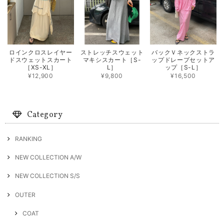
ロインクロスレイヤー
ストレッチスウェット
バックＶネックストラ
ドスウェットスカート
マキシスカート［S-
ップドレープセットア
［XS-XL］
L］
ップ［S-L］
¥12,900
¥9,800
¥16,500
Category
RANKING
NEW COLLECTION A/W
NEW COLLECTION S/S
OUTER
COAT