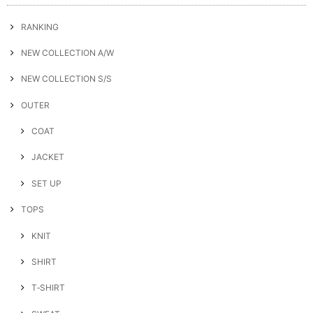
RANKING
NEW COLLECTION A/W
NEW COLLECTION S/S
OUTER
COAT
JACKET
SET UP
TOPS
KNIT
SHIRT
T‐SHIRT