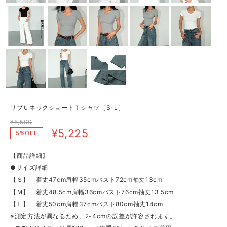
リブＵネックショートＴシャツ［S-L］
¥5,500
¥5,225
5%OFF
【商品詳細】
●サイズ詳細
【Ｓ】 着丈47cm肩幅35cmバスト72cm袖丈13cm
【Ｍ】 着丈48.5cm肩幅36cmバスト76cm袖丈13.5cm
【Ｌ】 着丈50cm肩幅37cmバスト80cm袖丈14cm
※測定方法が異なるため、2-4cmの誤差が許容されます。