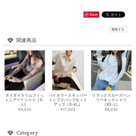
Save
通報する
関連商品
タイダイスリムフィッ
バイカラースキッパー
リラックスルーズヘン
トシアーＴシャツ［S-
トップスパンツセット
リーネックシャツ
L］
アップ［S-XL］
［XS-L］
¥6,555
¥17,005
¥8,455
Category