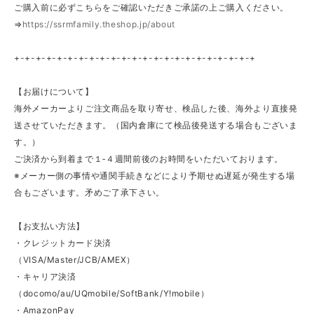
ご購入前に必ずこちらをご確認いただきご承諾の上ご購入ください。
⇒
https://ssrmfamily.theshop.jp/about
+-+-+-+-+-+-+-+-+-+-+-+-+-+-+-+-+-+-+-+-+-+-+
【お届けについて】
海外メーカーよりご注文商品を取り寄せ、検品した後、海外より直接発
送させていただきます。（国内倉庫にて検品後発送する場合もございま
す。）
ご決済から到着まで１‐４週間前後のお時間をいただいております。
※メーカー側の事情や通関手続きなどにより予期せぬ遅延が発生する場
合もございます。矛めご了承下さい。
【お支払い方法】
・クレジットカード決済
（VISA/Master/JCB/AMEX）
・キャリア決済
（docomo/au/UQmobile/SoftBank/Y!mobile）
・AmazonPay