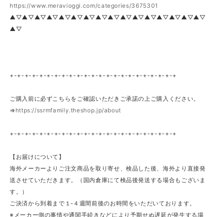
https://www.meravioggi.com/categories/3675301
▲▽▲▽▲▽▲▽▲▽▲▽▲▽▲▽▲▽▲▽▲▽▲▽▲▽▲▽▲▽▲▽
▲▽
+-+-+-+-+-+-+-+-+-+-+-+-+-+-+-+-+-+-+-+-+-+-+
ご購入前に必ずこちらをご確認いただきご承諾の上ご購入ください。
⇒
https://ssrmfamily.theshop.jp/about
+-+-+-+-+-+-+-+-+-+-+-+-+-+-+-+-+-+-+-+-+-+-+
【お届けについて】
海外メーカーよりご注文商品を取り寄せ、検品した後、海外より直接発
送させていただきます。（国内倉庫にて検品後発送する場合もございま
す。）
ご決済から到着まで１‐４週間前後のお時間をいただいております。
※メーカー側の事情や通関手続きなどにより予期せぬ遅延が発生する場