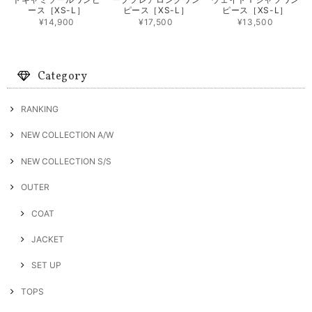
ース［XS-L］
ピース［XS-L］
ピース［XS-L］
¥14,900
¥17,500
¥13,500
Category
RANKING
NEW COLLECTION A/W
NEW COLLECTION S/S
OUTER
COAT
JACKET
SET UP
TOPS