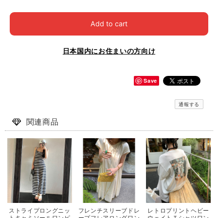
Add to cart
日本国内にお住まいの方向け
Save
通報する
関連商品
ストライプロングニッ
フレンチスリーブドレ
レトロプリントヘビー
トキャミソールワンピ
ープフレアロングワン
ウェイトＴシャツワン