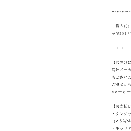
+-+-+-+
ご購入前
⇒
https:/
+-+-+-+
【お届け
海外メー
もござい
ご決済か
※メーカ
【お支払
・クレジ
（VISA/M
・キャリ