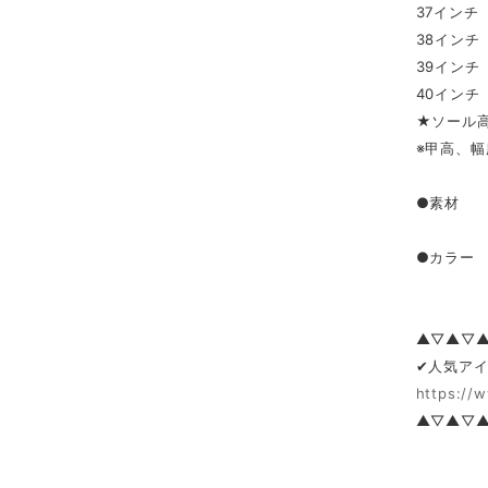
37インチ（
38インチ（
39インチ（
40インチ（
★ソール高
※甲高、幅
●素材 
●カラー
▲▽▲▽
✔人気アイ
https://
▲▽▲▽