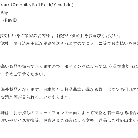
au/UQmobile/SoftBank/Y!mobile）
Pay
（PayID）
のお支払いをご希望のお客様は【後払い決済】をお選びください。
確認後、振り込み用紙が別途発送されますのでコンビニ等でお支払いをお
の高い商品を扱っておりますので、タイミングによっては 商品在庫切れ
で、予めご了承ください。
は海外製品となります。日本製とは検品基準が異なる為、ボタンの付けの
さな汚れ等が見られることがあります。
色味は、お手持ちのスマートフォンの画面によって実物と若干異なる場合
ジ違いやサイズ交換等、お客さまご都合による交換、返品はご対応出来か