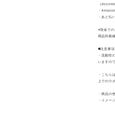
（docomo/
・Amazon
・あと払い
※現金で
商品到着
◼️注意事項
・流動性
いますの
・こちら
上での小
・商品の
・イメー