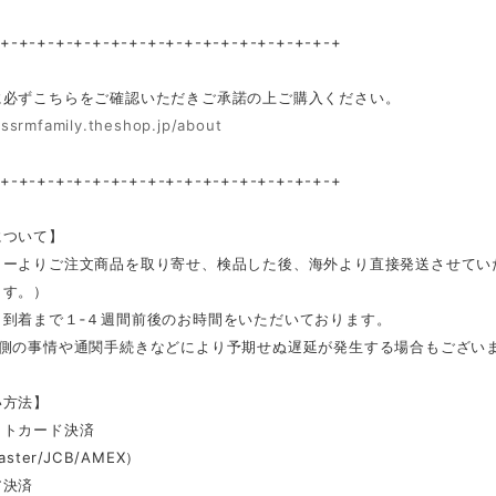
-+-+-+-+-+-+-+-+-+-+-+-+-+-+-+-+-+-+-+
に必ずこちらをご確認いただきご承諾の上ご購入ください。
/ssrmfamily.theshop.jp/about
-+-+-+-+-+-+-+-+-+-+-+-+-+-+-+-+-+-+-+
について】
カーよりご注文商品を取り寄せ、検品した後、海外より直接発送させてい
ます。）
ら到着まで１‐４週間前後のお時間をいただいております。
ー側の事情や通関手続きなどにより予期せぬ遅延が発生する場合もござい
い方法】
ットカード決済
aster/JCB/AMEX）
ア決済