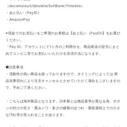
（docomo/au/UQmobile/SoftBank/Y!mobile）
・あと払い（PayID）
・AmazonPay
※現金でのお支払いをご希望のお客様は【あと払い（PayID)】をお選び
ください。
「Pay ID」アカウントにて1ヶ月のご利用分を、商品発送の翌月にまと
めてコンビニ等でお支払いいただける決済方法になります。
■注意事項
・流動性の高い商品を扱っておりますので、タイミングによっては 商
品在庫切れにより注文キャンセルとさせていただく場合もございますの
で、予めご了承ください。
・こちらは海外製品となります。日本製とは検品基準が異なる為、ボタ
ンの付けの甘さ・畳みジワ・多少の縫製のほつれ・製造過程上での小さ
な汚れ等が見られることがあります。