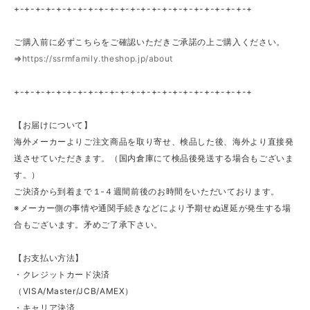
+-+-+-+-+-+-+-+-+-+-+-+-+-+-+-+-+-+-+-+-+-+-+
ご購入前に必ずこちらをご確認いただきご承諾の上ご購入ください。
⇒
https://ssrmfamily.theshop.jp/about
+-+-+-+-+-+-+-+-+-+-+-+-+-+-+-+-+-+-+-+-+-+-+
【お届けについて】
海外メーカーよりご注文商品を取り寄せ、検品した後、海外より直接発
送させていただきます。（国内倉庫にて検品後発送する場合もございま
す。）
ご決済から到着まで１‐４週間前後のお時間をいただいております。
※メーカー側の事情や通関手続きなどにより予期せぬ遅延が発生する場
合もございます。矛めご了承下さい。
【お支払い方法】
・クレジットカード決済
（VISA/Master/JCB/AMEX）
・キャリア決済