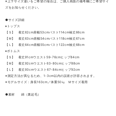
※上下サイズ違いをご希望の場合は、ご購入画面の備考欄にご希望サイ
ズをお知らせください。
●サイズ詳細
♦トップス
【Ｓ】 着丈62cm肩幅53cmバスト114cm袖丈66cm
【Ｍ】 着丈63cm肩幅54cmバスト118cm袖丈67cm
【Ｌ】 着丈64cm肩幅55cmバスト122cm袖丈68cm
♦ボトムス
【Ｓ】 着丈91cmウエスト59-76cmヒップ84cm
【Ｍ】 着丈92cmウエスト63-80cmヒップ88cm
【Ｌ】 着丈93cmウエスト67-84cmヒップ92cm
※測定方法が異なるため、1-3cm以内の誤差が許容されます。
※モデルサイズ：身長163cm／体重50㎏ Ｍサイズ着用
●素材 綿（裏起毛）