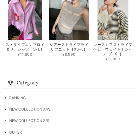
ストライプエンブロイ
シアーストライプラメ
レースカフストライプ
ダリーシャツ［S-L］
リブニット［XS-L］
ヘビーウェイトＴシャ
ツ［S-XL］
¥11,800
¥8,990
¥11,800
Category
RANKING
NEW COLLECTION A/W
NEW COLLECTION S/S
OUTER