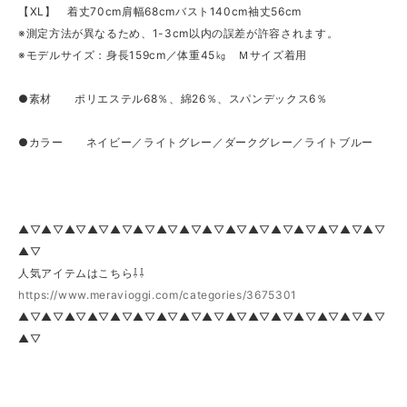
【XL】 着丈70cm肩幅68cmバスト140cm袖丈56cm
※測定方法が異なるため、1-3cm以内の誤差が許容されます。
※モデルサイズ：身長159cm／体重45㎏ Ｍサイズ着用
●素材 ポリエステル68％、綿26％、スパンデックス6％
●カラー ネイビー／ライトグレー／ダークグレー／ライトブルー
▲▽▲▽▲▽▲▽▲▽▲▽▲▽▲▽▲▽▲▽▲▽▲▽▲▽▲▽▲▽▲▽
▲▽
人気アイテムはこちら⇩⇩
https://www.meravioggi.com/categories/3675301
▲▽▲▽▲▽▲▽▲▽▲▽▲▽▲▽▲▽▲▽▲▽▲▽▲▽▲▽▲▽▲▽
▲▽