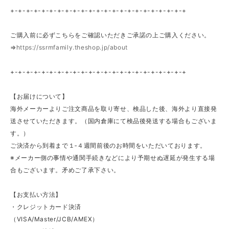
+-+-+-+-+-+-+-+-+-+-+-+-+-+-+-+-+-+-+-+-+-+-+
ご購入前に必ずこちらをご確認いただきご承諾の上ご購入ください。
⇒
https://ssrmfamily.theshop.jp/about
+-+-+-+-+-+-+-+-+-+-+-+-+-+-+-+-+-+-+-+-+-+-+
【お届けについて】
海外メーカーよりご注文商品を取り寄せ、検品した後、海外より直接発
送させていただきます。（国内倉庫にて検品後発送する場合もございま
す。）
ご決済から到着まで１‐４週間前後のお時間をいただいております。
※メーカー側の事情や通関手続きなどにより予期せぬ遅延が発生する場
合もございます。矛めご了承下さい。
【お支払い方法】
・クレジットカード決済
（VISA/Master/JCB/AMEX）