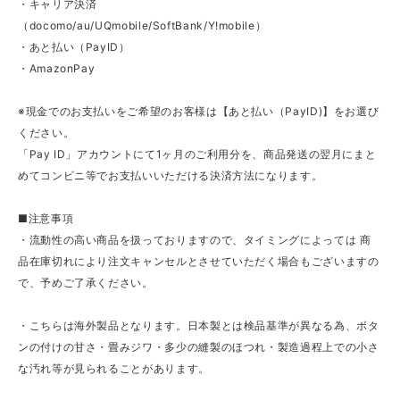
・キャリア決済
（docomo/au/UQmobile/SoftBank/Y!mobile）
・あと払い（PayID）
・AmazonPay
※現金でのお支払いをご希望のお客様は【あと払い（PayID)】をお選び
ください。
「Pay ID」アカウントにて1ヶ月のご利用分を、商品発送の翌月にまと
めてコンビニ等でお支払いいただける決済方法になります。
■注意事項
・流動性の高い商品を扱っておりますので、タイミングによっては 商
品在庫切れにより注文キャンセルとさせていただく場合もございますの
で、予めご了承ください。
・こちらは海外製品となります。日本製とは検品基準が異なる為、ボタ
ンの付けの甘さ・畳みジワ・多少の縫製のほつれ・製造過程上での小さ
な汚れ等が見られることがあります。