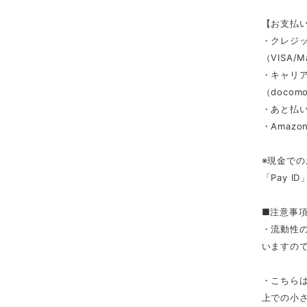
【お支払
・クレジ
（VISA/M
・キャリ
（docomo/
・あと払い
・Amazon
※現金での
「Pay 
■注意事
・流動性
いますの
・こちら
上での小