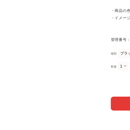
・商品の
・イメー
管理番号：
種類
数量