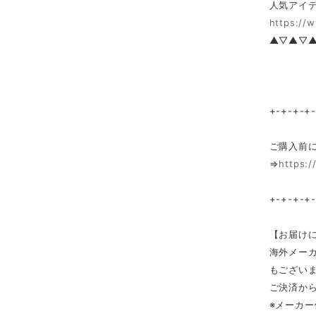
人気アイテ
https://
▲▽▲▽
+-+-+-+
ご購入前
⇒
https:/
+-+-+-+
【お届け
海外メー
もござい
ご決済か
※メーカ