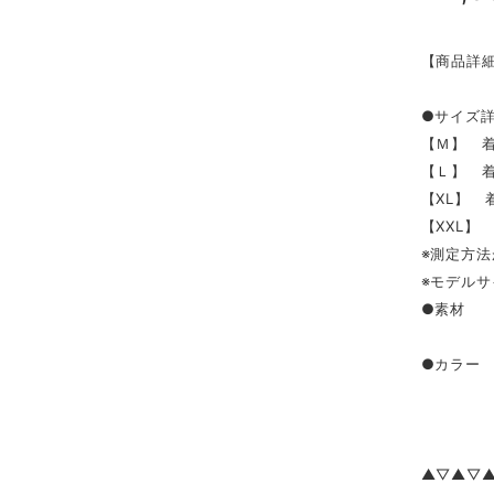
【商品詳
●サイズ
【Ｍ】 着
【Ｌ】 着丈
【XL】 着
【XXL】 
※測定方法
※モデルサ
●素材 
●カラー
▲▽▲▽