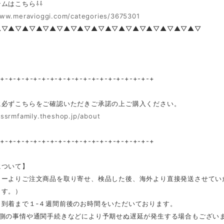
ムはこちら⇩⇩
www.meravioggi.com/categories/3675301
▲▽▲▽▲▽▲▽▲▽▲▽▲▽▲▽▲▽▲▽▲▽▲▽▲▽▲▽▲▽
-+-+-+-+-+-+-+-+-+-+-+-+-+-+-+-+-+-+-+
に必ずこちらをご確認いただきご承諾の上ご購入ください。
/ssrmfamily.theshop.jp/about
-+-+-+-+-+-+-+-+-+-+-+-+-+-+-+-+-+-+-+
について】
カーよりご注文商品を取り寄せ、検品した後、海外より直接発送させてい
ます。）
ら到着まで１‐４週間前後のお時間をいただいております。
ー側の事情や通関手続きなどにより予期せぬ遅延が発生する場合もござい