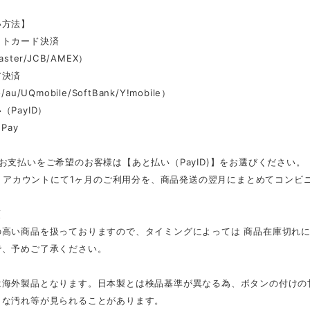
い方法】
ットカード決済
aster/JCB/AMEX）
ア決済
au/UQmobile/SoftBank/Y!mobile）
（PayID）
Pay
お支払いをご希望のお客様は【あと払い（PayID)】をお選びください。
ID」アカウントにて1ヶ月のご利用分を、商品発送の翌月にまとめてコン
項
の高い商品を扱っておりますので、タイミングによっては 商品在庫切れ
で、予めご了承ください。
は海外製品となります。日本製とは検品基準が異なる為、ボタンの付けの
さな汚れ等が見られることがあります。