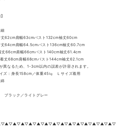
細】
詳細
丈62cm肩幅63cmバスト132cm袖丈60cm
64cm肩幅64.5cmバスト136cm袖丈60.7cm
丈66cm肩幅66cmバスト140cm袖丈61.4cm
着丈68cm肩幅68cmバスト144cm袖丈62.1cm
が異なるため、1-3cm以内の誤差が許容されます。
イズ：身長158cm／体重45㎏ Ｌサイズ着用
綿
 ブラック／ライトグレー
▲▽▲▽▲▽▲▽▲▽▲▽▲▽▲▽▲▽▲▽▲▽▲▽▲▽▲▽▲▽