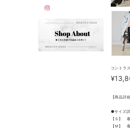
コントラス
¥13,
【商品詳
●サイズ
【Ｓ】 着
【Ｍ】 着