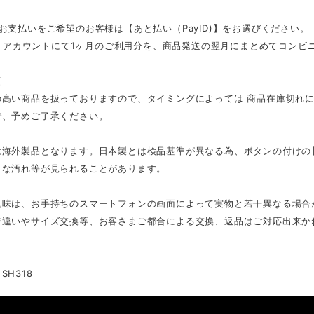
お支払いをご希望のお客様は【あと払い（PayID)】をお選びください。
ID」アカウントにて1ヶ月のご利用分を、商品発送の翌月にまとめてコン
項
の高い商品を扱っておりますので、タイミングによっては 商品在庫切れ
で、予めご了承ください。
は海外製品となります。日本製とは検品基準が異なる為、ボタンの付けの
さな汚れ等が見られることがあります。
色味は、お手持ちのスマートフォンの画面によって実物と若干異なる場合
ジ違いやサイズ交換等、お客さまご都合による交換、返品はご対応出来か
SH318