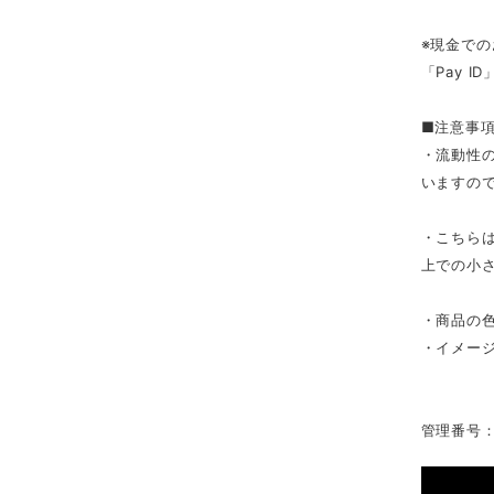
※現金での
「Pay 
■注意事
・流動性
いますの
・こちら
上での小
・商品の
・イメー
管理番号：