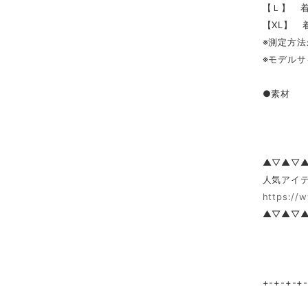
【Ｌ】 着
【XL】 着
※測定方法
※モデルサ
●素材 
▲▽▲▽
人気アイテ
https://
▲▽▲▽
+-+-+-+