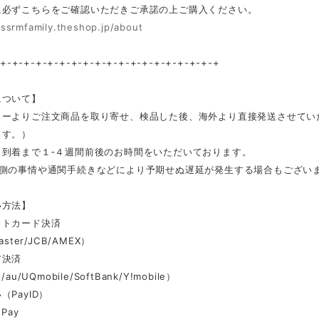
に必ずこちらをご確認いただきご承諾の上ご購入ください。
/ssrmfamily.theshop.jp/about
-+-+-+-+-+-+-+-+-+-+-+-+-+-+-+-+-+-+-+
について】
カーよりご注文商品を取り寄せ、検品した後、海外より直接発送させてい
ます。）
ら到着まで１‐４週間前後のお時間をいただいております。
ー側の事情や通関手続きなどにより予期せぬ遅延が発生する場合もござい
い方法】
ットカード決済
aster/JCB/AMEX）
ア決済
au/UQmobile/SoftBank/Y!mobile）
（PayID）
Pay