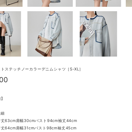
トステッチノーカラーデニムシャツ［S-XL］
800
細】
詳細
丈63cm肩幅30cmバスト94cm袖丈44cm
丈64cm肩幅31cmバスト98cm袖丈45cm