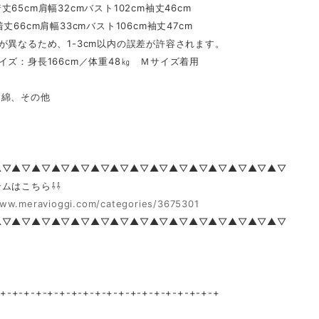
丈65cm肩幅32cmバスト102cm袖丈46cm
丈66cm肩幅33cmバスト106cm袖丈47cm
が異なるため、1-3cm以内の誤差が許容されます。
イズ：身長166cm／体重48㎏ Ｍサイズ着用
綿、その他
▲▽▲▽▲▽▲▽▲▽▲▽▲▽▲▽▲▽▲▽▲▽▲▽▲▽▲▽▲▽
ムはこちら⇩⇩
www.meravioggi.com/categories/3675301
▲▽▲▽▲▽▲▽▲▽▲▽▲▽▲▽▲▽▲▽▲▽▲▽▲▽▲▽▲▽
-+-+-+-+-+-+-+-+-+-+-+-+-+-+-+-+-+-+-+