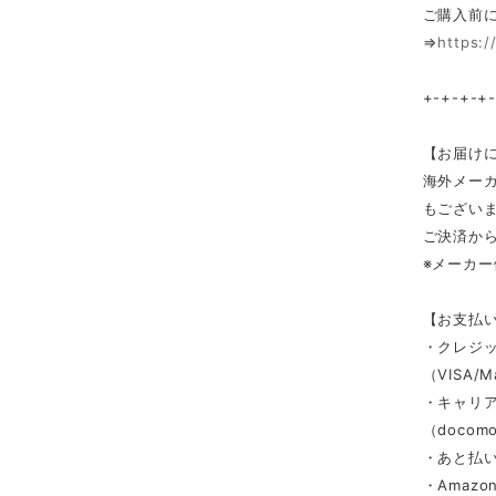
ご購入前
⇒
https:/
+-+-+-+
【お届け
海外メー
もござい
ご決済か
※メーカ
【お支払
・クレジ
（VISA/M
・キャリ
（docomo/
・あと払い
・Amazon