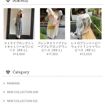
関連商品
ストライプロングニッ
フレンチスリーブドレ
レトロプリントヘビー
トキャミソールワンピ
ープフレアロングワン
ウェイトＴシャツワン
ース［XS-L］
ピース［XS-L］
ピース［XS-L］
¥14,900
¥17,500
¥13,500
Category
RANKING
NEW COLLECTION A/W
NEW COLLECTION S/S