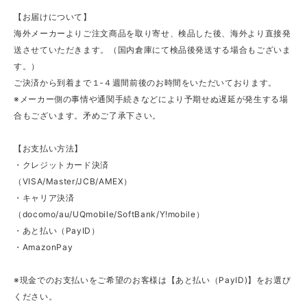
【お届けについて】
海外メーカーよりご注文商品を取り寄せ、検品した後、海外より直接発
送させていただきます。（国内倉庫にて検品後発送する場合もございま
す。）
ご決済から到着まで１‐４週間前後のお時間をいただいております。
※メーカー側の事情や通関手続きなどにより予期せぬ遅延が発生する場
合もございます。矛めご了承下さい。
【お支払い方法】
・クレジットカード決済
（VISA/Master/JCB/AMEX）
・キャリア決済
（docomo/au/UQmobile/SoftBank/Y!mobile）
・あと払い（PayID）
・AmazonPay
※現金でのお支払いをご希望のお客様は【あと払い（PayID)】をお選び
ください。