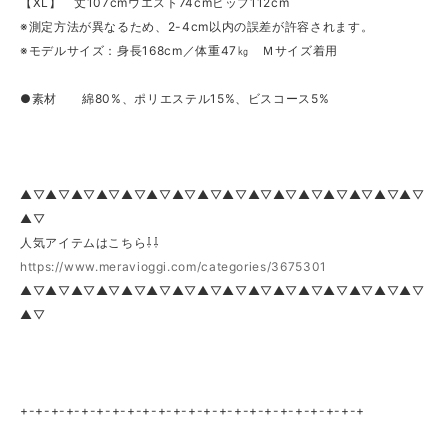
【XL】 丈107cmウエスト74cmヒップ112cm
※測定方法が異なるため、2-4cm以内の誤差が許容されます。
※モデルサイズ：身長168cm／体重47㎏ Ｍサイズ着用
●素材 綿80%、ポリエステル15%、ビスコース5%
▲▽▲▽▲▽▲▽▲▽▲▽▲▽▲▽▲▽▲▽▲▽▲▽▲▽▲▽▲▽▲▽
▲▽
人気アイテムはこちら⇩⇩
https://www.meravioggi.com/categories/3675301
▲▽▲▽▲▽▲▽▲▽▲▽▲▽▲▽▲▽▲▽▲▽▲▽▲▽▲▽▲▽▲▽
▲▽
+-+-+-+-+-+-+-+-+-+-+-+-+-+-+-+-+-+-+-+-+-+-+