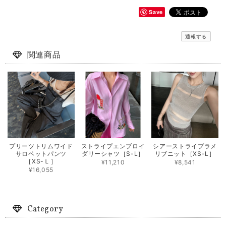
Save
通報する
関連商品
プリーツトリムワイド
ストライプエンブロイ
シアーストライプラメ
サロペットパンツ
ダリーシャツ［S-L］
リブニット［XS-L］
［XS-Ｌ］
¥11,210
¥8,541
¥16,055
Category