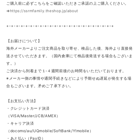
ご購入前に必ずこちらをご確認いただきご承諾の上ご購入ください。
⇒
https://ssrmfamily.theshop.jp/about
+-+-+-+-+-+-+-+-+-+-+-+-+-+-+-+-+-+-+-+-+-+-+
【お届けについて】
海外メーカーよりご注文商品を取り寄せ、検品した後、海外より直接発
送させていただきます。（国内倉庫にて検品後発送する場合もございま
す。）
ご決済から到着まで１‐４週間前後のお時間をいただいております。
※メーカー側の事情や通関手続きなどにより予期せぬ遅延が発生する場
合もございます。矛めご了承下さい。
【お支払い方法】
・クレジットカード決済
（VISA/Master/JCB/AMEX）
・キャリア決済
（docomo/au/UQmobile/SoftBank/Y!mobile）
・あと払い（PayID）