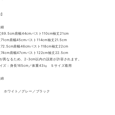
細】
詳細
69.5cm肩幅44cmバスト110cm袖丈21cm
1cm肩幅45cmバスト114cm袖丈21.5cm
2.5cm肩幅46cmバスト118cm袖丈22cm
4cm肩幅47cmバスト122cm袖丈22.5cm
が異なるため、2-3cm以内の誤差が許容されます。
イズ：身長165cm／体重43㎏ Ｓサイズ着用
綿
 ホワイト／グレー／ブラック