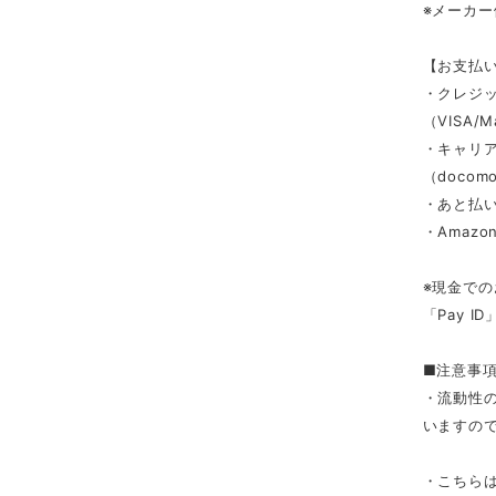
※メーカ
【お支払
・クレジ
（VISA/M
・キャリ
（docomo/
・あと払い
・Amazon
※現金での
「Pay 
■注意事
・流動性
いますの
・こちら