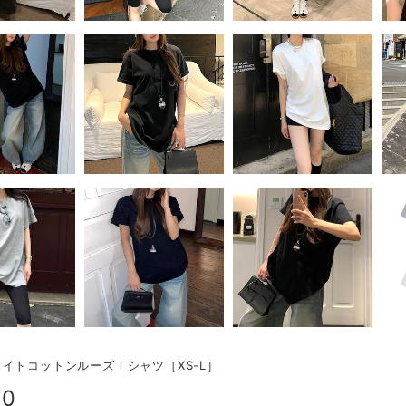
イトコットンルーズＴシャツ［XS-L］
90