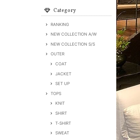
Category
RANKING
NEW COLLECTION A/W
NEW COLLECTION S/S
OUTER
COAT
JACKET
SET UP
TOPS
KNIT
SHIRT
T‐SHIRT
SWEAT