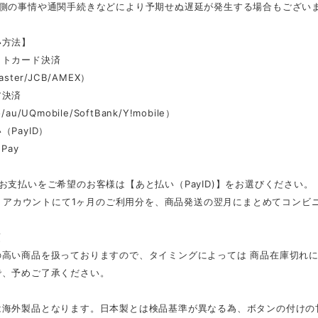
ー側の事情や通関手続きなどにより予期せぬ遅延が発生する場合もござい
い方法】
ットカード決済
aster/JCB/AMEX）
ア決済
au/UQmobile/SoftBank/Y!mobile）
（PayID）
Pay
お支払いをご希望のお客様は【あと払い（PayID)】をお選びください。
ID」アカウントにて1ヶ月のご利用分を、商品発送の翌月にまとめてコン
項
の高い商品を扱っておりますので、タイミングによっては 商品在庫切れ
で、予めご了承ください。
は海外製品となります。日本製とは検品基準が異なる為、ボタンの付けの